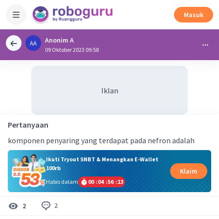
Masuk
Anonim A
AA
09 Oktober 2023 09:58
Iklan
Pertanyaan
komponen penyaring yang terdapat pada nefron adalah
Ikuti Tryout SNBT & Menangkan E-Wallet
100rb
Klaim
Habis dalam
00
:
04
:
56
:
12
2
2