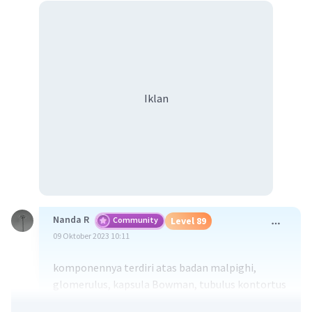
Iklan
Nanda R
Community
Level 89
09 Oktober 2023 10:11
komponennya terdiri atas badan malpighi,
glomerulus, kapsula Bowman, tubulus kontortus
proksimal, lengkung henle, tubulus kontortus