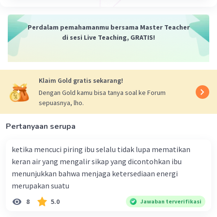
Sumber W
Community
Level 72
09 Oktober 2023 10:13
Perdalam pemahamanmu bersama Master Teacher
Sebuah nefron
terdiri atas sebuah komponen
di sesi Live Teaching, GRATIS!
penyaring atau badan Malpighi yang dilanjutkan
Iklan
oleh saluran-saluran (tubulus). Setiap badan
Malpighi mengandung gulungan kapiler darah
Klaim Gold gratis sekarang!
yang disebut glomerulus yang berada dalam
Dengan Gold kamu bisa tanya soal ke Forum
kapsula Bowman. Pada bagian inilah proses
sepuasnya, lho.
penyaringan darah dimulai.
Pertanyaan serupa
·
0.0
(
0
)
Balas
Beri Rating
ketika mencuci piring ibu selalu tidak lupa mematikan
keran air yang mengalir sikap yang dicontohkan ibu
menunjukkan bahwa menjaga ketersediaan energi
merupakan suatu
8
5.0
Jawaban terverifikasi