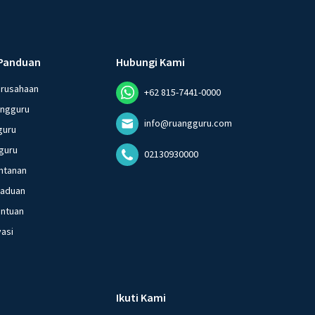
Panduan
Hubungi Kami
erusahaan
+62 815-7441-0000
angguru
info@ruangguru.com
guru
guru
02130930000
ntanan
gaduan
entuan
vasi
Ikuti Kami