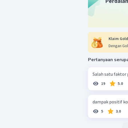
Perdala
Klaim Gold
Dengan Gol
Pertanyaan serup
Salah satu faktor
19
5.0
dampak positif ko
5
3.0