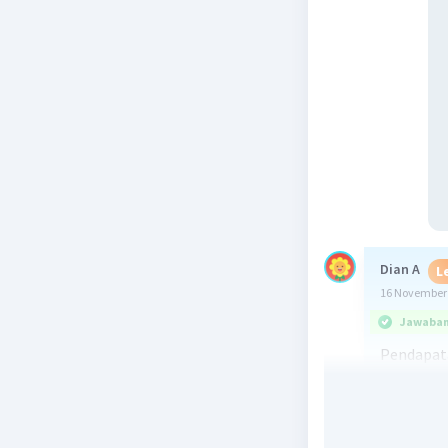
Dian A
L
16 November 
Jawaban 
Pendapat
Pendapat
Pendapata