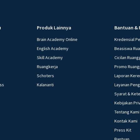
u
Produk Lainnya
Bantuan & 
Brain Academy Online
Kredensial P
English Academy
Beasiswa Ru
Skill Academy
Cicilan Ruang
Ruangkerja
Promo Ruang
Schoters
Laporan Kere
ess
Kalananti
Layanan Pen
Syarat & Ket
Kebijakan Pri
Tentang Kami
Kontak Kami
Press Kit
Bantuan