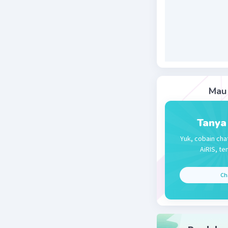
GNP= GDP
GNP= 20.0
GNP= 18.5
Pendapat
Pendapata
Pendapata
Mau 
Beri R
Tanya
Yuk, cobain cha
AiRIS, te
Ch