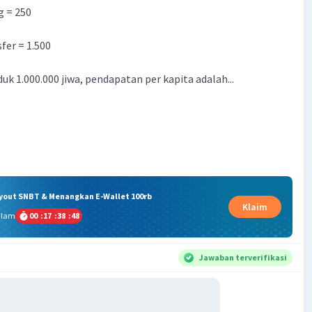
g = 250
fer = 1.500
uk 1.000.000 jiwa, pendapatan per kapita adalah...
ryout SNBT & Menangkan E-Wallet 100rb
Klaim
alam
00
:
17
:
38
:
47
Jawaban terverifikasi