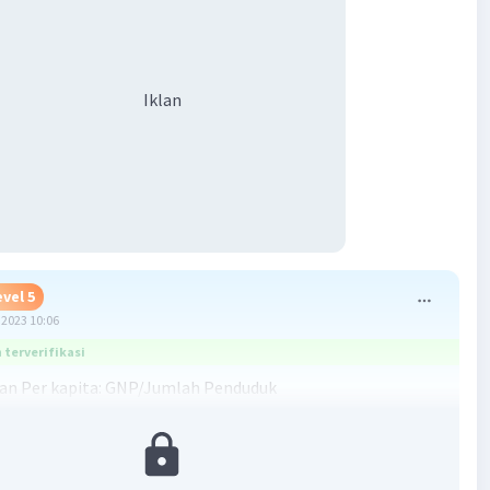
Iklan
evel 5
2023 10:06
terverifikasi
an Per kapita: GNP/Jumlah Penduduk
an Netto= Pendapatan WNI-Pendapatan WNA
n Netto= 500-2.000 = -1.500