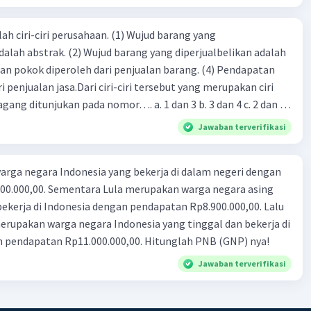
ah ciri-ciri perusahaan. (1) Wujud barang yang
dalah abstrak. (2) Wujud barang yang diperjualbelikan adalah
atan pokok diperoleh dari penjualan barang. (4) Pendapatan
i penjualan jasa.Dari ciri-ciri tersebut yang merupakan ciri
gang ditunjukan pada nomor…. a. 1 dan 3 b. 3 dan 4 c. 2 dan 3
4
Jawaban terverifikasi
rga negara Indonesia yang bekerja di dalam negeri dengan
n Rp8.900.000,00. Lalu
ndonesia yang tinggal dan bekerja di
n pendapatan Rp11.000.000,00. Hitunglah PNB (GNP) nya!
Jawaban terverifikasi