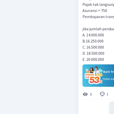
Pajak tak langsun
Asuransi = 750
Pembayaran trans
jika jumlah pendud
A. 14.000.000
B.16.250.000
C. 16.500.000
D. 18.500.000
E. 20.000.000
Ikuti T
Habis d
1
1