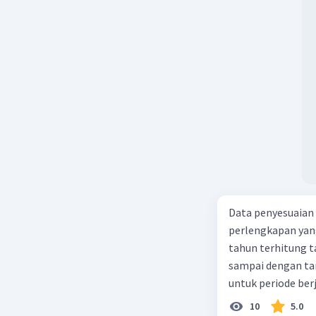
Data penyesuaian p
perlengkapan yang tersisa Rp500.0
tahun terhitung tanggal 1 juli 2019. 3.
sampai dengan tang
untuk periode berj
jurnal pembalik ya
10
5.0