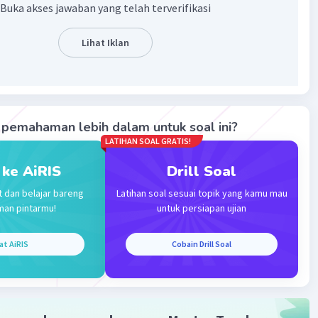
Buka akses jawaban yang telah terverifikasi
-/+Pendapatan netto
00-1.500
Lihat Iklan
00 (dalam miliar)
an Per kapita= GNP/Jumlah Penduduk
n Per kapita= 18.500.000.000/1.000.000
n Per kapita= 18.500
pemahaman lebih dalam untuk soal ini?
LATIHAN SOAL GRATIS!
·
5.0
(
1
)
Balas
ating
 ke AiRIS
Drill Soal
t dan belajar bareng
Latihan soal sesuai topik yang kamu mau
man pintarmu!
untuk persiapan ujian
at AiRIS
Cobain Drill Soal
Iklan