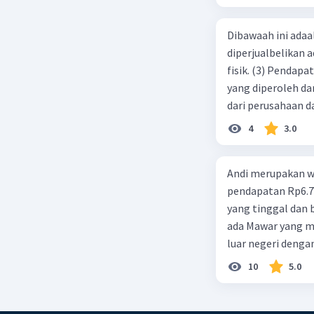
Dibawaah ini adaal
diperjualbelikan a
fisik. (3) Pendap
yang diperoleh dar
dari perusahaan da
d. 1 dan 2 e. 2 dan 
4
3.0
Andi merupakan wa
pendapatan Rp6.700.000,00. Sementara Lula merupakan warga negara asing
yang tinggal dan bekerja di Indonesia dengan pendapata
ada Mawar yang merupakan warga negara I
luar negeri denga
10
5.0