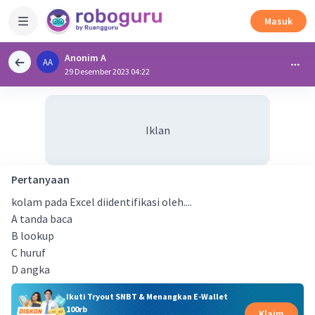
Masuk
Anonim A
AA
29 Desember 2023 04:22
Iklan
Pertanyaan
kolam pada Excel diidentifikasi oleh....
A tanda baca
B lookup
C huruf
D angka
Ikuti Tryout SNBT & Menangkan E-Wallet
100rb
Klaim