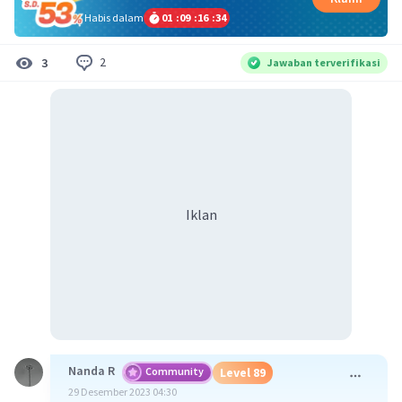
Habis dalam
01
:
09
:
16
:
33
2
3
Jawaban terverifikasi
Iklan
Nanda R
Community
Level 89
29 Desember 2023 04:30