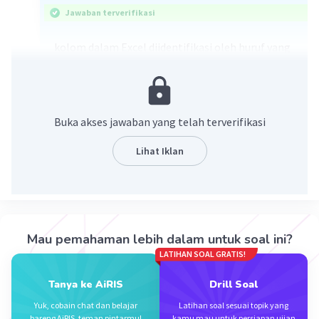
Jawaban terverifikasi
kolom dalam Excel diidentifikasi oleh huruf yang
mewakili setiap kolom di bagian atas lembar
kerja, seperti A, B, C,
·
0.0
(
0
)
Balas
Beri Rating
Buka akses jawaban yang telah terverifikasi
Lihat Iklan
Rayhan J
Level 17
29 Desember 2023 04:37
huruf kapital
·
0.0
(
0
)
Balas
Beri Rating
Iklan
Mau pemahaman lebih dalam untuk soal ini?
LATIHAN SOAL GRATIS!
Tanya ke AiRIS
Drill Soal
Yuk, cobain chat dan belajar
Latihan soal sesuai topik yang
bareng AiRIS, teman pintarmu!
kamu mau untuk persiapan ujian