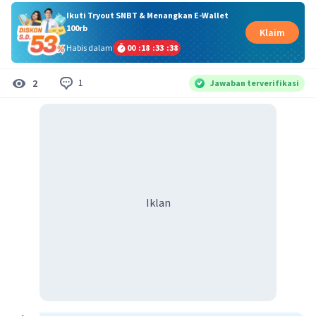
Ikuti Tryout SNBT & Menangkan E-Wallet
100rb
Klaim
Habis dalam
00
:
18
:
33
:
37
1
2
Jawaban terverifikasi
Iklan