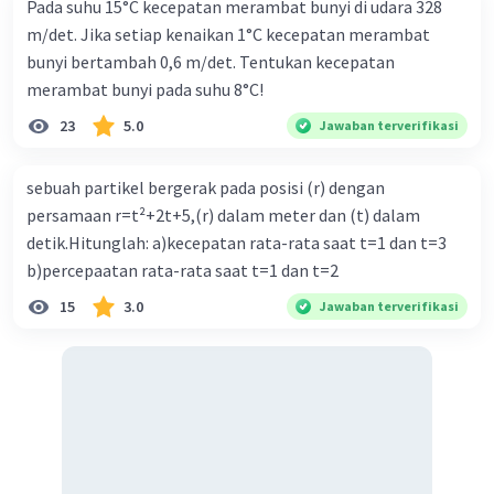
Pada suhu 15°C kecepatan merambat bunyi di udara 328
m/det. Jika setiap kenaikan 1°C kecepatan merambat
bunyi bertambah 0,6 m/det. Tentukan kecepatan
merambat bunyi pada suhu 8°C!
Iklan
23
5.0
Jawaban terverifikasi
sebuah partikel bergerak pada posisi (r) dengan
persamaan r=t²+2t+5,(r) dalam meter dan (t) dalam
detik.Hitunglah: a)kecepatan rata-rata saat t=1 dan t=3
b)percepaatan rata-rata saat t=1 dan t=2
15
3.0
Jawaban terverifikasi