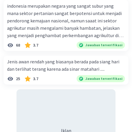
D. intensitas besar umumnya
indonesia merupakan negara yang sangat subur yang
berdurasi singkat
Iklan
mana sektor pertanian sangat berpotensi untuk menjadi
pendorong kemajuan nasional, namun saaat ini sektor
Dalam pernyataan tersebut, disebutkan bahwa
agrikutur masih mengalami banyak hambatan, jelaskan
badai dengan intensitas tinggi umumnya
yang menjadi penghambat perkembangan agrikultur di
berdurasi singkat. Ini disebabkan karena badai
indonesia
68
3.7
Jawaban terverifikasi
dengan intensitas yang tinggi biasanya
membawa angin kencang, hujan lebat, dan
mungkin juga petir dan kilat yang intens. Namun,
Jenis awan rendah yang biasanya berada pada siang hari
karena badai semacam itu membawa banyak
dan terlihat terang karena ada sinar matahari .....
energi dan aktivitas, mereka cenderung bergerak
25
3.7
Jawaban terverifikasi
cepat melintasi daerah tertentu, sehingga durasi
badai umumnya singkat.
Di sisi lain, badai dengan intensitas rendah
cenderung berlangsung dalam waktu yang lebih
lama. Meskipun hujannya mungkin tidak seberat
badai dengan intensitas tinggi, badai dengan
intensitas rendah dapat membawa hujan yang
Iklan
terus-menerus dalam periode yang lebih lama.