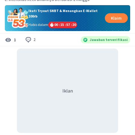
Ikuti Tryout SNBT & Menangkan E-Wallet
100rb
Klaim
Habis dalam
00
:
15
:
57
:
20
2
1
Jawaban terverifikasi
Iklan