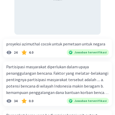
Karena tidak terlalu kuat, badai semacam itu
mungkin bergerak lebih lambat atau bahkan
tetap di satu lokasi dalam waktu yang lebih
lama.
Jadi, berdasarkan informasi ini, dapat
disimpulkan bahwa intensitas hujan yang besar
umumnya berlangsung dalam waktu yang
proyeksi azimuthal cocok untuk pemetaan untuk negara
singkat, sementara intensitas hujan yang kecil
24
4.0
Jawaban terverifikasi
cenderung berlangsung dalam waktu yang lebih
lama.
Partisipasi masyarakat diperlukan dalam upaya
penanggulangan bencana. Faktor yang melatar-belakangi
pentingnya partisipasi masyarakat tersebut adalah .... a.
potensi bencana di wilayah Indonesia makin beragam b.
kemampuan penggalangan dana bantuan korban bencana
makin tinggi c. pemahaman pendidikan kebencanaan
34
0.0
Jawaban terverifikasi
·
0.0
(
0
)
Balas
Beri Rating
kepada masyarakat masih rendah d. masyarakat
merupakan pihak yang langsung berhadapan dengan