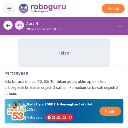
Masuk
Aura N
28 September 2023 03:57
Iklan
Pertanyaan
Kita berada di titik (50, 60). Tentukan posisi akhir apabila kita:
c. bergerak ke kanan sejauh 3 satuan, kemudian ke bawah sejauh 2
satuan.
Ikuti Tryout SNBT & Menangkan E-Wallet
100rb
Klaim
Habis dalam
02
:
21
:
23
:
54