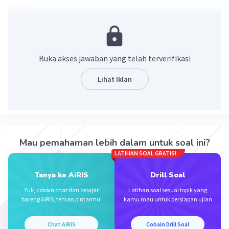
titik awal (50,60).
bergerak ke kanan sejauh 3 satuan, maka (50+3,60) =
(53,60).
bergerak ke bawah sejauh 2 satuan, maka
Buka akses jawaban yang telah terverifikasi
(53,60-2) = (53,58).
Lihat Iklan
·
0.0
(
0
)
Balas
Beri Rating
Mau pemahaman lebih dalam untuk soal ini?
LATIHAN SOAL GRATIS!
Iklan
Tanya ke AiRIS
Drill Soal
Yuk, cobain chat dan belajar
Latihan soal sesuai topik yang
bareng AiRIS, teman pintarmu!
kamu mau untuk persiapan ujian
Chat AiRIS
Cobain Drill Soal