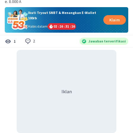
e. 8.000 A
Ikuti Tryout SNBT & Menangkan E-Wallet
100rb
Klaim
Habis dalam
02
:
16
:
31
:
16
2
1
Jawaban terverifikasi
Iklan