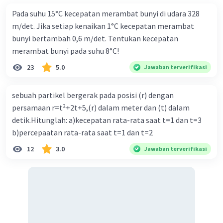
Pada suhu 15°C kecepatan merambat bunyi di udara 328
m/det. Jika setiap kenaikan 1°C kecepatan merambat
bunyi bertambah 0,6 m/det. Tentukan kecepatan
merambat bunyi pada suhu 8°C!
23
5.0
Jawaban terverifikasi
sebuah partikel bergerak pada posisi (r) dengan
persamaan r=t²+2t+5,(r) dalam meter dan (t) dalam
detik.Hitunglah: a)kecepatan rata-rata saat t=1 dan t=3
b)percepaatan rata-rata saat t=1 dan t=2
12
3.0
Jawaban terverifikasi