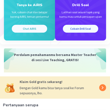
λ = 1.250 A
Tanya ke AiRIS
Drill Soal
Sehingga, panjang gelombang yang digunakan adalah
Yuk, cobain chat dan belajar
Latihan soal sesuai topik yang
1.250 A. Jawaban yang tepat adalah pilihan (a) 1.250 A.
bareng AiRIS, teman pintarmu!
kamu mau untuk persiapan ujian
·
0.0
(
0
)
Balas
Beri Rating
Chat AiRIS
Cobain Drill Soal
Naurah S
Level 30
09 Oktober 2023 13:46
Perdalam pemahamanmu bersama Master Teacher
jawabannya a. 1.250 A
di sesi Live Teaching, GRATIS!
·
0.0
(
0
)
Balas
Beri Rating
Iklan
Klaim Gold gratis sekarang!
Dengan Gold kamu bisa tanya soal ke Forum
sepuasnya, lho.
Pertanyaan serupa