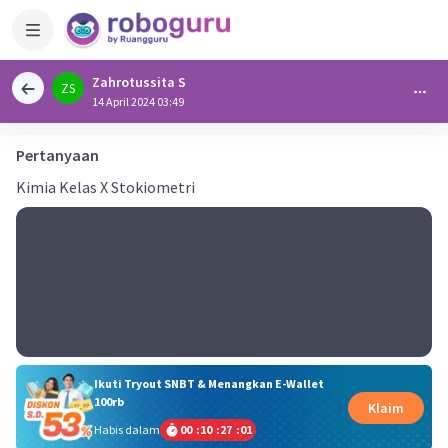
Zahrotussita S
ZS
14 April 2024 03:49
Pertanyaan
Kimia Kelas X Stokiometri
Ikuti Tryout SNBT & Menangkan E-Wallet
100rb
Klaim
Habis dalam
00
:
10
:
27
:
01