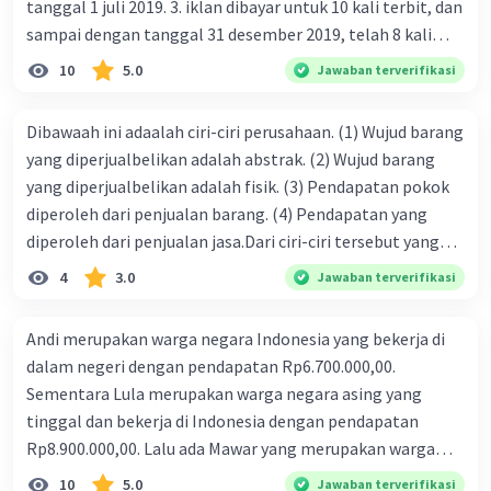
tanggal 1 juli 2019. 3. iklan dibayar untuk 10 kali terbit, dan
sampai dengan tanggal 31 desember 2019, telah 8 kali
terbit. 4. gaji terutang untuk periode berjalan sebesar
10
5.0
Jawaban terverifikasi
Rp800.000,00 dari data di atas, pencatatan jurnal pembalik
yang benar adalah ....
Dibawaah ini adaalah ciri-ciri perusahaan. (1) Wujud barang
yang diperjualbelikan adalah abstrak. (2) Wujud barang
yang diperjualbelikan adalah fisik. (3) Pendapatan pokok
diperoleh dari penjualan barang. (4) Pendapatan yang
diperoleh dari penjualan jasa.Dari ciri-ciri tersebut yang
merupakan ciri dari perusahaan dagang ditunjukan pada
4
3.0
Jawaban terverifikasi
nomor…. a. 1 dan 3 b. 3 dan 4 c. 2 dan 3 d. 1 dan 2 e. 2 dan 4
Andi merupakan warga negara Indonesia yang bekerja di
dalam negeri dengan pendapatan Rp6.700.000,00.
Sementara Lula merupakan warga negara asing yang
tinggal dan bekerja di Indonesia dengan pendapatan
Rp8.900.000,00. Lalu ada Mawar yang merupakan warga
negara Indonesia yang tinggal dan bekerja di luar negeri
10
5.0
Jawaban terverifikasi