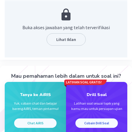
Jawaban yang benar adalah utang.
Yuk simak pembahasan berikut.
Utang adalah salah satu komponen persamaan
Buka akses jawaban yang telah terverifikasi
dasar akuntansi yang merupakan kewajiban
perusahaan untuk membayar sejumlah uang
Lihat Iklan
kepada pihak di luar perusahaan.
Dengan demikian, jawaban yang tepat adalah
utang.
Mau pemahaman lebih dalam untuk soal ini?
·
0.0
(
0
)
Balas
Beri Rating
LATIHAN SOAL GRATIS!
Tanya ke AiRIS
Drill Soal
Yuk, cobain chat dan belajar
Latihan soal sesuai topik yang
bareng AiRIS, teman pintarmu!
kamu mau untuk persiapan ujian
Chat AiRIS
Cobain Drill Soal
Iklan