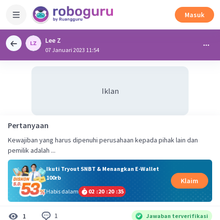
Masuk
Lee Z
07 Januari 2023 11:54
Iklan
Pertanyaan
Kewajiban yang harus dipenuhi perusahaan kepada pihak lain dan
pemilik adalah ...
Ikuti Tryout SNBT & Menangkan E-Wallet
100rb
Klaim
Habis dalam
02
:
20
:
20
:
35
1
1
Jawaban terverifikasi