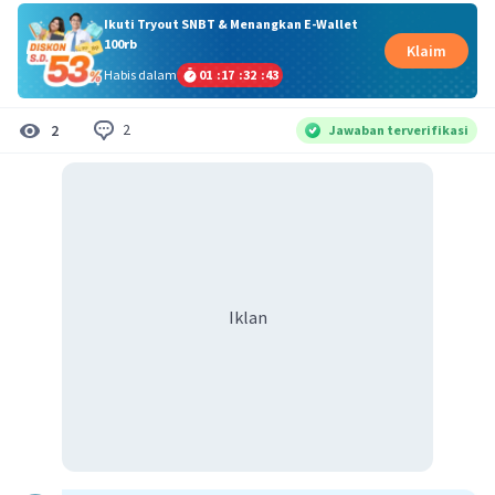
Ikuti Tryout SNBT & Menangkan E-Wallet
100rb
Klaim
Habis dalam
01
:
17
:
32
:
42
2
2
Jawaban terverifikasi
Iklan