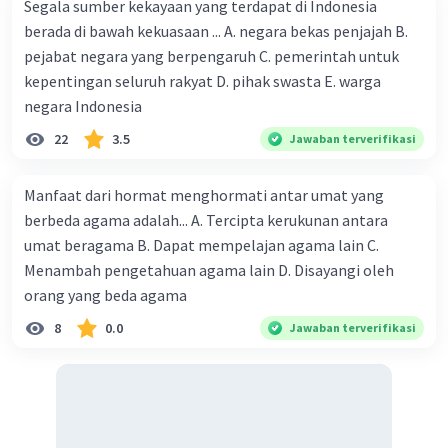
Segala sumber kekayaan yang terdapat di Indonesia
penting dalam proses pembuatan perda, termasuk
berada di bawah kekuasaan ... A. negara bekas penjajah B.
mengidentifikasi masalah yang perlu diatur, menyusun
rancangan perda, dan membahasnya dalam sidang
pejabat negara yang berpengaruh C. pemerintah untuk
DPRD.
kepentingan seluruh rakyat D. pihak swasta E. warga
negara Indonesia
Meskipun pilihan A, C, dan D juga merupakan tugas yang
penting bagi anggota DPRD, namun kewajiban pokok
22
3.5
Jawaban terverifikasi
yang paling mendasar adalah mengajukan rancangan
perda. Hal ini karena perda merupakan instrumen hukum
Manfaat dari hormat menghormati antar umat yang
yang digunakan untuk mengatur kehidupan masyarakat
berbeda agama adalah... A. Tercipta kerukunan antara
di tingkat daerah, termasuk dalam hal pembangunan,
pelayanan publik, dan pengelolaan sumber daya daerah.
umat beragama B. Dapat mempelajan agama lain C.
Menambah pengetahuan agama lain D. Disayangi oleh
·
4.0
(
1
)
Balas
Beri Rating
orang yang beda agama
A.F.Olivia A
8
0.0
Level 39
Jawaban terverifikasi
11 November 2023 12:22
thankss