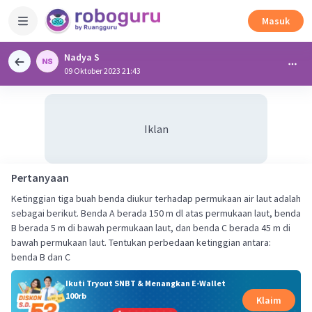
Masuk
Nadya S
09 Oktober 2023 21:43
Iklan
Pertanyaan
Ketinggian tiga buah benda diukur terhadap permukaan air laut adalah
sebagai berikut. Benda A berada 150 m dl atas permukaan laut, benda
B berada 5 m di bawah permukaan laut, dan benda C berada 45 m di
bawah permukaan laut. Tentukan perbedaan ketinggian antara:
benda B dan C
Ikuti Tryout SNBT & Menangkan E-Wallet
100rb
Klaim