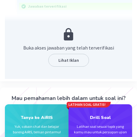
Jawaban terverifikasi
Jawaban: 40 m
ingat!
-a + b = b - a
Buka akses jawaban yang telah terverifikasi
jika di atas permukaan laut maka bernilai positif
Lihat Iklan
jika di bawah permukaan laut bernilai negatif
maka
A = 150
B = -5
C = -45
Mau pemahaman lebih dalam untuk soal ini?
LATIHAN SOAL GRATIS!
perbedaan ketinggian B dan C = -5 - (-45)
= -5 + 45
Tanya ke AiRIS
Drill Soal
= 45 - 5
Yuk, cobain chat dan belajar
Latihan soal sesuai topik yang
= 40
bareng AiRIS, teman pintarmu!
kamu mau untuk persiapan ujian