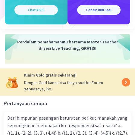
Jadi, perbedaan ketinggian antara benda B dan C
Chat AiRIS
Cobain Drill Soal
adalah 40 m
·
0.0
(
0
)
Balas
Beri Rating
Perdalam pemahamanmu bersama Master Teacher
di sesi Live Teaching, GRATIS!
Klaim Gold gratis sekarang!
Iklan
Dengan Gold kamu bisa tanya soal ke Forum
sepuasnya, lho.
Pertanyaan serupa
Dari himpunan pasangan berurutan berikut.manakah yang
kemungkinan merupakan ko- respondensi satu-satu? a.
{(1, 1), (2, 2), (3, 3), (4,4)} b. {(1, 2), (2, 3), (3, 4). (4,5)} c. {(2,7).