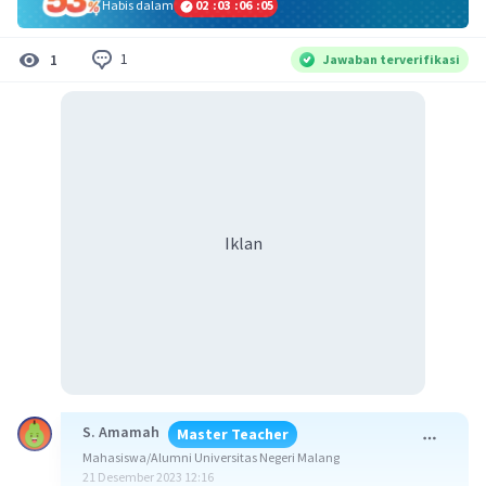
Habis dalam
02
:
03
:
06
:
05
1
1
Jawaban terverifikasi
Iklan
S. Amamah
Master Teacher
Mahasiswa/Alumni Universitas Negeri Malang
21 Desember 2023 12:16