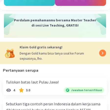
Indonesia. Tujuan dari pemeriksaan ini adalah
untuk memastikan bahwa makanan yang masuk
ke Indonesia aman dari hama, penyakit, dan
Perdalam pemahamanmu bersama Master Teacher
bahan berbahaya yang dapat merusak pertanian
di sesi Live Teaching, GRATIS!
dan kesehatan masyarakat.
Selain Kantor Karantina Pertanian, pemeriksaan
juga dapat dilakukan oleh Badan Pengawasan
Obat dan Makanan (BPOM) untuk memeriksa
Klaim Gold gratis sekarang!
makanan yang berkaitan dengan aspek
Dengan Gold kamu bisa tanya soal ke Forum
kesehatan, seperti obat-obatan dan suplemen
sepuasnya, lho.
makanan.
Penting untuk mematuhi aturan dan peraturan
Pertanyaan serupa
yang berlaku terkait dengan impor makanan ke
Indonesia untuk memastikan keamanan dan
Tuliskan batas laut Pulau Jawa!
kesehatan masyarakat serta kelestarian
4
3.0
Jawaban terverifikasi
pertanian negara.
Sebutkan tiga contoh peran Indonesia dalam kerja sama