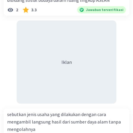
dibidang sosial budaya dalam ruang lingkup ASEAN
2
3.3
Jawaban terverifikasi
·
0.0
(
0
)
Balas
Beri Rating
Iklan
sebutkan jenis usaha yang dilakukan dengan cara
mengambil langsung hasil dari sumber daya alam tanpa
mengolahnya