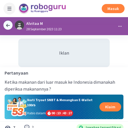
Masuk
Alvitaa M
28 September 2023 11:23
Iklan
Pertanyaan
Ketika makanan dari luar masuk ke Indonesia dimanakah
diperiksa makanannya ?
Ikuti Tryout SNBT & Menangkan E-Wallet
100rb
Klaim
Habis dalam
00
:
13
:
43
:
26
2
7
Jawaban terverifikasi