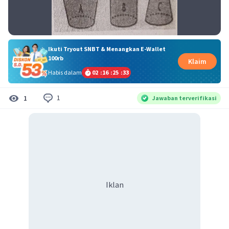
Ikuti Tryout SNBT & Menangkan E-Wallet
100rb
Klaim
Habis dalam
02
:
16
:
25
:
33
1
1
Jawaban terverifikasi
Iklan