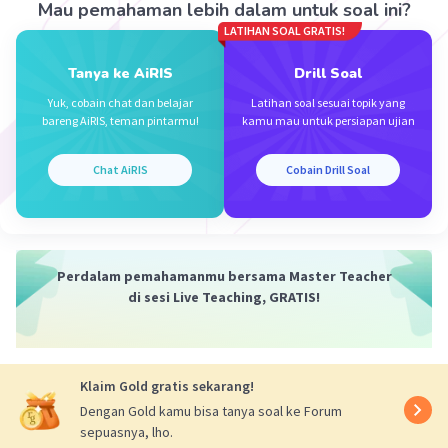
Mau pemahaman lebih dalam untuk soal ini?
adalah sama. Begitupun dengan cairan yang ada
LATIHAN SOAL GRATIS!
didalamnya, yakni sama-sama diisi air, maka
massa jenis zat cair (ρ) di dalam bejanapun sama.
Tanya ke AiRIS
Drill Soal
Maka dari itu gaya total yang dialami masing-
Yuk, cobain chat dan belajar
Latihan soal sesuai topik yang
masing dasar bejana akan sama walaupun massa
bareng AiRIS, teman pintarmu!
kamu mau untuk persiapan ujian
total ketiganya berbeda.
Chat AiRIS
Cobain Drill Soal
Jadi jawaban yang tepat dapat dilihat pada
penjelasan di atas.
·
0.0
(
0
)
Balas
Beri Rating
Perdalam pemahamanmu bersama Master Teacher
di sesi Live Teaching, GRATIS!
Klaim Gold gratis sekarang!
Dengan Gold kamu bisa tanya soal ke Forum
Iklan
sepuasnya, lho.