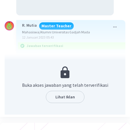
R. Mutia
Master Teacher
Mahasiswa/Alumni Universitas Gadjah Mada
12 Januari 2023 05:43
Jawaban terverifikasi
Jawaban yang benar dapat dilihat pada
penjelasan berikut.
Paradoks Hidrostatis menjelaskan tentang gaya
Buka akses jawaban yang telah terverifikasi
yang bekerja pada dasar sebuah bejana tidak
tergantung pada bentuk bejana dan jumlah zat
Lihat Iklan
cair dalam bejana, tetapi tergantung pada luas
dasar bejana (A), tinggi zat cair di atas dasar
bejana (h) dan massa jenis zat cair (ρ) dalam
bejana. Pada soal dikatakan bahwa ketinggian
(h) dan luas permukaan (A) becana A, B, dan C