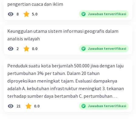
pengertian cuaca dan iklim
menyebabkan erosi tanah, sehingga tanah
menjadi tandus dan tidak subur.
8
5.0
Jawaban terverifikasi
Banjir:
Erosi tanah dapat menyebabkan
terjadinya banjir, karena air hujan tidak
Keunggulan utama sistem informasi geografis dalam
dapat diserap oleh tanah.
analisis wilayah
Penurunan kualitas air:
Penggalian tanah
2
0.0
Jawaban terverifikasi
liat dapat mencemari air sungai dan
sumber air lainnya.
Penduduk suatu kota berjumlah 500.000 jiwa dengan laju
Pengelolaan Tanah Liat yang Berkelanjutan:
pertumbuhan 3% per tahun. Dalam 20 tahun
Pengelolaan tanah liat yang berkelanjutan perlu
diproyeksikan meningkat tajam. Evaluasi dampaknya
dilakukan untuk menjaga kelestarian lingkungan
adalah A. kebutuhan infrastruktur meningkat 3. tekanan
dan mencegah dampak negatif. Berikut beberapa
terhadap sumber daya bertambah C. pertumbuhan
cara untuk mengelola tanah liat secara
eksponensial berdampak jangka panjang D. tidak
21
0.0
Jawaban terverifikasi
berkelanjutan:
memengaruhi tata ruang E. proyeksi penduduk penting
untuk perencanaan
Melakukan reklamasi lahan:
Lahan bekas
galian tanah liat harus direklamasi agar
dapat kembali produktif.