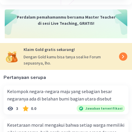
bunga, patung, dan hiasan.
2. Media Tanam:
Perdalam pemahamanmu bersama Master Teacher
Tanah liat memiliki sifat yang baik untuk
di sesi Live Teaching, GRATIS!
dijadikan media tanam, yaitu:
Mampu menahan air:
Tanah liat memiliki
kemampuan untuk menahan air, sehingga
Klaim Gold gratis sekarang!
tanaman tidak mudah kekeringan.
Dengan Gold kamu bisa tanya soal ke Forum
Kaya akan unsur hara:
Tanah liat
sepuasnya, lho.
mengandung berbagai unsur hara yang
dibutuhkan tanaman untuk tumbuh.
Pertanyaan serupa
Memiliki tekstur yang baik:
Tanah liat
memiliki tekstur yang mudah dibentuk dan
Kelompok negara-negara maju yang sebagian besar
diolah, sehingga cocok untuk dijadikan
negaranya ada di belahan bumi bagian utara disebut
media tanam.
3
0.0
Jawaban terverifikasi
Sumber Daya Alam Terkait:
Tanah liat diperoleh dari
pelapukan batuan
Kesetaraan moral mengakui bahwa setiap warga memiliki
yang mengandung mineral lempung. Batuan ini