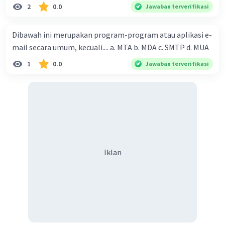
2
0.0
Jawaban terverifikasi
·
0.0
(
0
)
Balas
Beri Rating
Dibawah ini merupakan program-program atau aplikasi e-
mail secara umum, kecuali.... a. MTA b. MDA c. SMTP d. MUA
Salsabila M
Community
Level 58
1
0.0
Jawaban terverifikasi
31 Maret 2024 07:36
Jawaban terverifikasi
Perkembangan IPTEK (Ilmu Pengetahuan dan
Iklan
Teknologi) memainkan peran penting dalam
mendorong kemajuan bangsa-bangsa Barat dan
akhirnya mempengaruhi munculnya
Iklan
kolonialisme bangsa Barat. Berikut adalah
beberapa keterkaitannya:
Keunggulan Teknologi
: Bangsa-bangsa Barat,
terutama pada abad ke-18 dan ke-19, memiliki
keunggulan teknologi dan ilmu pengetahuan
dibandingkan dengan banyak negara lain di
dunia. Hal ini memungkinkan mereka untuk