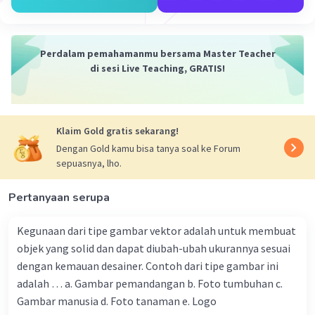
seperti jalan, pelabuhan, dan rel kereta api. Ini
berdampak positif pada perkembangan teknik dan
konstruksi.
Perdalam pemahamanmu bersama Master Teacher
4. Penelitian Ilmiah: Para penjelajah dan ilmuwan Barat
di sesi Live Teaching, GRATIS!
sering melakukan penelitian ilmiah di wilayah jajahan
mereka, yang memperluas pengetahuan tentang flora,
fauna, geologi, dan budaya lokal.
Klaim Gold gratis sekarang!
5. Pendidikan Modern: Sistem pendidikan Barat
Dengan Gold kamu bisa tanya soal ke Forum
diperkenalkan di banyak wilayah jajahan, memungkinkan
sepuasnya, lho.
penduduk setempat untuk mendapatkan pendidikan
formal dalam ilmu pengetahuan dan teknologi.
Pertanyaan serupa
Namun, penting untuk dicatat bahwa dampak
kolonialisme tidak selalu positif. Pada banyak kasus,
Kegunaan dari tipe gambar vektor adalah untuk membuat
kolonialisasi juga menyebabkan eksploitasi sumber
objek yang solid dan dapat diubah-ubah ukurannya sesuai
daya dan penindasan budaya lokal. Oleh karena itu,
dengan kemauan desainer. Contoh dari tipe gambar ini
sementara kolonialisasi berkontribusi pada
adalah … a. Gambar pemandangan b. Foto tumbuhan c.
perkembangan IPTEK global, hal itu juga membawa
dampak sosial, politik, dan ekonomi yang kompleks di
Gambar manusia d. Foto tanaman e. Logo
wilayah-wilayah yang terkena dampaknya.