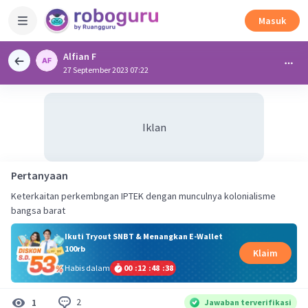
Masuk
Alfian F
27 September 2023 07:22
Iklan
Pertanyaan
Keterkaitan perkembngan IPTEK dengan munculnya kolonialisme
bangsa barat
Ikuti Tryout SNBT & Menangkan E-Wallet
100rb
Klaim
Habis dalam
00
:
12
:
48
:
38
2
1
Jawaban terverifikasi