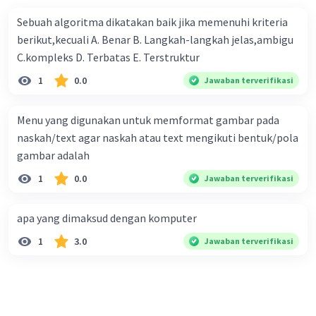
memperluas pengaruh dan kekuasaan mereka ke
Sebuah algoritma dikatakan baik jika memenuhi kriteria
wilayah-wilayah di seluruh dunia.
berikut,kecuali A. Benar B. Langkah-langkah jelas,ambigu
Eksplorasi dan Penjelajahan
: Kemajuan dalam
C.kompleks D. Terbatas E. Terstruktur
ilmu pengetahuan, seperti navigasi, kartografi,
1
0.0
Jawaban terverifikasi
dan pembangunan kapal, memungkinkan
bangsa-bangsa Barat untuk melakukan
eksplorasi dan penjelajahan ke berbagai wilayah
Menu yang digunakan untuk memformat gambar pada
di seluruh dunia. Ini membuka jalan bagi
naskah/text agar naskah atau text mengikuti bentuk/pola
kolonialisasi dan penjajahan di berbagai benua.
gambar adalah
Revolusi Industri
: Revolusi Industri, yang
1
0.0
Jawaban terverifikasi
dimulai di Inggris pada abad ke-18, memberikan
dorongan besar dalam pengembangan
apa yang dimaksud dengan komputer
teknologi, produksi, dan transportasi. Ini
memungkinkan bangsa-bangsa Barat untuk
1
3.0
Jawaban terverifikasi
meningkatkan kekuatan ekonomi mereka dan
mengembangkan industri militer yang kuat,
yang menjadi dasar bagi ekspansi kolonial
mereka.