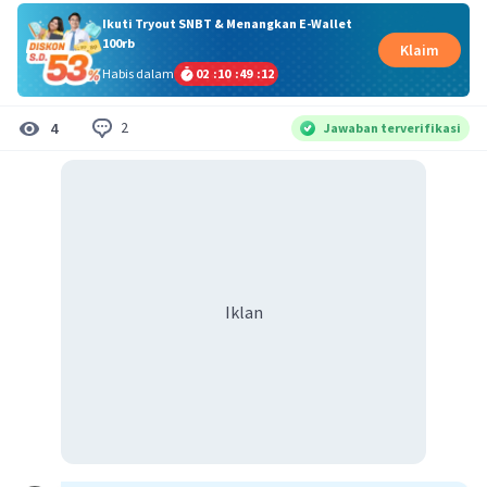
Ikuti Tryout SNBT & Menangkan E-Wallet
100rb
Klaim
Habis dalam
02
:
10
:
49
:
11
2
4
Jawaban terverifikasi
Iklan