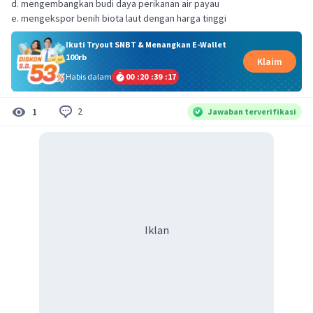
d. mengembangkan budi daya perikanan air payau
e. mengekspor benih biota laut dengan harga tinggi
Ikuti Tryout SNBT & Menangkan E-Wallet
100rb
Klaim
Habis dalam
00
:
20
:
39
:
17
2
1
Jawaban terverifikasi
Iklan