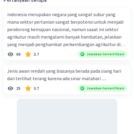
Pertanyaan serupa
indonesia merupakan negara yang sangat subur yang
mana sektor pertanian sangat berpotensi untuk menjadi
pendorong kemajuan nasional, namun saaat ini sektor
agrikutur masih mengalami banyak hambatan, jelaskan
yang menjadi penghambat perkembangan agrikultur di
indonesia
68
3.7
Jawaban terverifikasi
Jenis awan rendah yang biasanya berada pada siang hari
dan terlihat terang karena ada sinar matahari .....
25
3.7
Jawaban terverifikasi