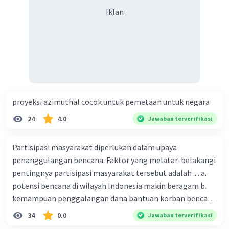
Iklan
proyeksi azimuthal cocok untuk pemetaan untuk negara
24
4.0
Jawaban terverifikasi
Partisipasi masyarakat diperlukan dalam upaya
penanggulangan bencana. Faktor yang melatar-belakangi
pentingnya partisipasi masyarakat tersebut adalah .... a.
potensi bencana di wilayah Indonesia makin beragam b.
kemampuan penggalangan dana bantuan korban bencana
makin tinggi c. pemahaman pendidikan kebencanaan
34
0.0
Jawaban terverifikasi
kepada masyarakat masih rendah d. masyarakat