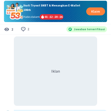
Ikuti Tryout SNBT & Menangkan E-Wallet
100rb
Klaim
Habis dalam
01
:
12
:
20
:
16
2
2
Jawaban terverifikasi
Iklan