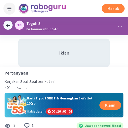
Masuk
Teguh S
04 Januari 2023 16:47
Iklan
Pertanyaan
Kerjakan Soal. Soal berikut ini!
40² = ...×... = ...
Ikuti Tryout SNBT & Menangkan E-Wallet
100rb
Klaim
Habis dalam
00
:
16
:
02
:
01
1
1
Jawaban terverifikasi