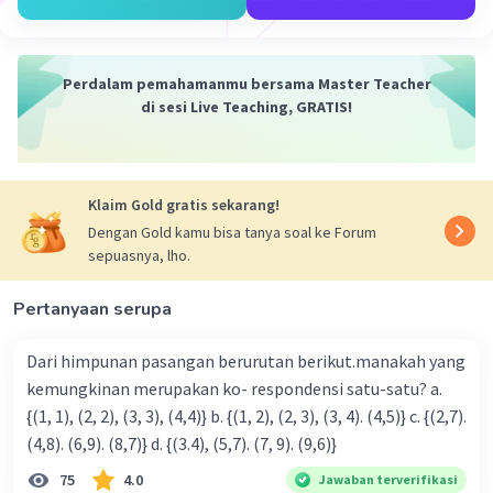
Perdalam pemahamanmu bersama Master Teacher
di sesi Live Teaching, GRATIS!
Klaim Gold gratis sekarang!
Dengan Gold kamu bisa tanya soal ke Forum
sepuasnya, lho.
Pertanyaan serupa
Dari himpunan pasangan berurutan berikut.manakah yang
kemungkinan merupakan ko- respondensi satu-satu? a.
{(1, 1), (2, 2), (3, 3), (4,4)} b. {(1, 2), (2, 3), (3, 4). (4,5)} c. {(2,7).
(4,8). (6,9). (8,7)} d. {(3.4), (5,7). (7, 9). (9,6)}
75
4.0
Jawaban terverifikasi