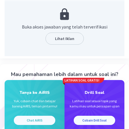
·
5.0
(
1
)
Balas
Beri Rating
Buka akses jawaban yang telah terverifikasi
Lihat Iklan
Iklan
Mau pemahaman lebih dalam untuk soal ini?
LATIHAN SOAL GRATIS!
Tanya ke AiRIS
Drill Soal
Yuk, cobain chat dan belajar
Latihan soal sesuai topik yang
bareng AiRIS, teman pintarmu!
kamu mau untuk persiapan ujian
Chat AiRIS
Cobain Drill Soal