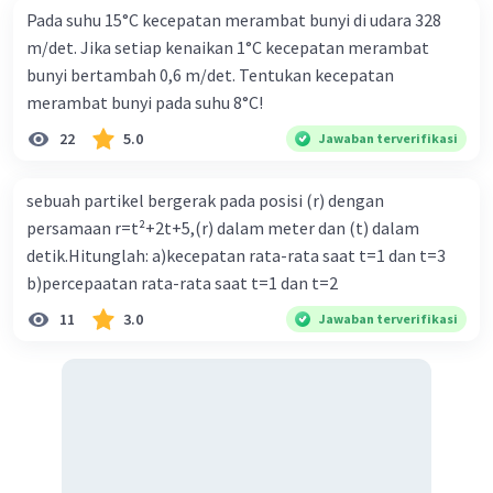
Pada suhu 15°C kecepatan merambat bunyi di udara 328
m/det. Jika setiap kenaikan 1°C kecepatan merambat
bunyi bertambah 0,6 m/det. Tentukan kecepatan
merambat bunyi pada suhu 8°C!
22
5.0
Jawaban terverifikasi
sebuah partikel bergerak pada posisi (r) dengan
persamaan r=t²+2t+5,(r) dalam meter dan (t) dalam
detik.Hitunglah: a)kecepatan rata-rata saat t=1 dan t=3
b)percepaatan rata-rata saat t=1 dan t=2
11
3.0
Jawaban terverifikasi