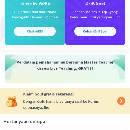
·
0.0
(
0
)
Balas
Beri Rating
Tanya ke AiRIS
Drill Soal
Yuk, cobain chat dan belajar
Latihan soal sesuai topik yang
bareng AiRIS, teman pintarmu!
kamu mau untuk persiapan ujian
Chat AiRIS
Cobain Drill Soal
Iklan
Perdalam pemahamanmu bersama Master Teacher
di sesi Live Teaching, GRATIS!
Klaim Gold gratis sekarang!
Dengan Gold kamu bisa tanya soal ke Forum
sepuasnya, lho.
Pertanyaan serupa