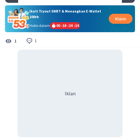
Ikuti Tryout SNBT & Menangkan E-Wallet
100rb
Klaim
Habis dalam
00
:
18
:
24
:
14
1
1
Iklan