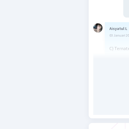
Aisyatul L
03 Januari 2
C) Ternat
Beri R
Mikail M
09 Januari 2
C. Ternat
Beri R