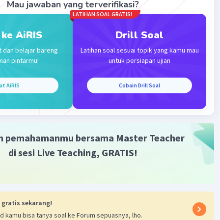
Mau jawaban yang terverifikasi?
LATIHAN SOAL GRATIS!
 ke AiRIS
Drill Soal
t dan belajar bareng
Latihan soal sesuai topik yang kamu mau
man pintarmu!
untuk persiapan ujian
at AiRIS
Cobain Drill Soal
m pemahamanmu bersama Master Teacher
di sesi Live Teaching, GRATIS!
 gratis sekarang!
d kamu bisa tanya soal ke Forum sepuasnya, lho.