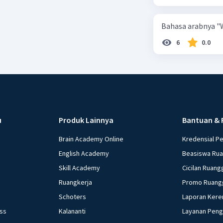
Bahasa arabnya "W
6
0.0
u
Produk Lainnya
Bantuan & 
Brain Academy Online
Kredensial P
English Academy
Beasiswa Ru
Skill Academy
Cicilan Ruang
Ruangkerja
Promo Ruang
Schoters
Laporan Kere
ess
Kalananti
Layanan Pen