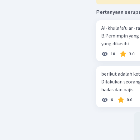
Pertanyaan serup
Al-khulafa'u ar -
B.Pemimpin yang 
yang dikasihi
10
3.0
berikut adalah ket
Dilakukan seorang 
hadas dan najis
6
0.0