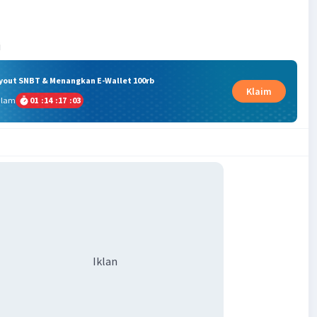
i
ryout SNBT & Menangkan E-Wallet 100rb
Klaim
alam
01
:
14
:
17
:
03
Iklan