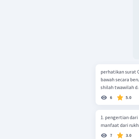
perhatikan surat 
bawah secara berurutan? a.
shilah twawilah d.
6
5.0
1. pengertian dari
manfaat dari rukh
7
3.0