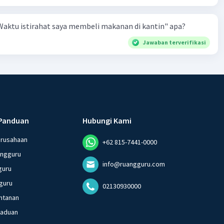
aktu istirahat saya membeli makanan di kantin" apa?
Jawaban terverifikasi
Panduan
Hubungi Kami
erusahaan
+62 815-7441-0000
angguru
info@ruangguru.com
guru
guru
02130930000
ntanan
gaduan