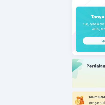
Tanya
Yuk, cobain cha
AiRIS, te
Ch
Perdala
Klaim Gold
Dengan Gol