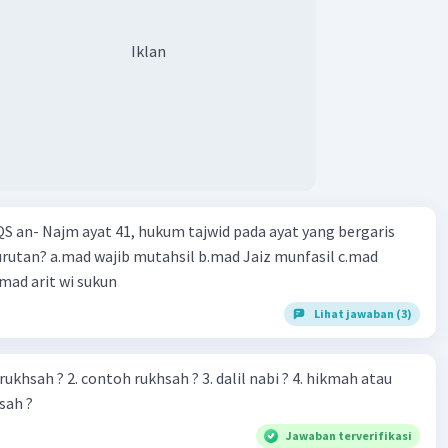
Iklan
QS an- Najm ayat 41, hukum tajwid pada ayat yang bergaris
mad wajib mutahsil b.mad Jaiz munfasil c.mad
mad arit wi sukun
Lihat jawaban (3)
 rukhsah ? 2. contoh rukhsah ? 3. dalil nabi ? 4. hikmah atau
sah ?
Jawaban terverifikasi