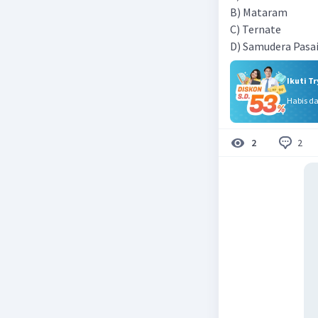
B) Mataram
C) Ternate
D) Samudera Pasa
Ikuti T
Habis d
2
2