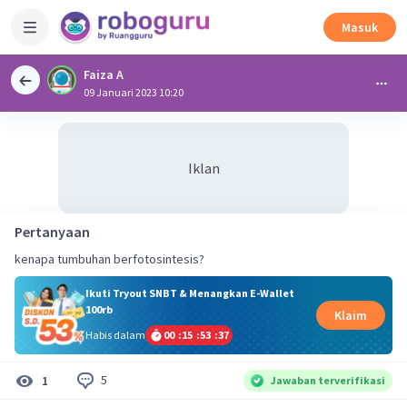
Masuk
Faiza A
09 Januari 2023 10:20
Iklan
Pertanyaan
kenapa tumbuhan berfotosintesis?
Ikuti Tryout SNBT & Menangkan E-Wallet
100rb
Klaim
Habis dalam
00
:
15
:
53
:
37
5
1
Jawaban terverifikasi