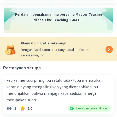
Toman E
Level 86
Perdalam pemahamanmu bersama Master Teacher
11 Januari 2023 12:59
di sesi Live Teaching, GRATIS!
untuk membuat makanannya
·
0.0
(
0
)
Balas
Beri Rating
Klaim Gold gratis sekarang!
Kireiinaa K
Level 45
Dengan Gold kamu bisa tanya soal ke Forum
12 Januari 2023 00:29
sepuasnya, lho.
karena tumbuhan berfotosintesis untuk membuat
makanan dan mencukupi kebutuhan makanannya
Pertanyaan serupa
·
0.0
(
0
)
Balas
Beri Rating
ketika mencuci piring ibu selalu tidak lupa mematikan
keran air yang mengalir sikap yang dicontohkan ibu
menunjukkan bahwa menjaga ketersediaan energi
merupakan suatu
8
5.0
Jawaban terverifikasi