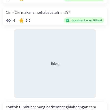
Berikut adalah penjelasan lebih lanjut tentang
faktor-faktor tersebut:
Ciri - Ciri makanan sehat adalah …..???
Ketinggian:
6
5.0
Jawaban terverifikasi
Suhu udara di bumi akan menurun seiring dengan
bertambahnya ketinggian. Hal ini dikarenakan
atmosfer bumi semakin tipis dan tidak dapat
menahan panas matahari. Suhu udara rata-rata
di permukaan laut adalah 15 derajat Celsius.
Setiap kenaikan ketinggian 100 meter, suhu
Iklan
udara akan turun sekitar 0,6 derajat Celsius.
Puncak gunung biasanya berada pada ketinggian
lebih dari 1.500 meter di atas permukaan laut.
Dengan demikian, suhu udara di gunung akan
jauh lebih dingin daripada di permukaan laut.
Kelembapan:
contoh tumbuhan yang berkembangbiak dengan cara
Kelembapan udara adalah jumlah uap air yang