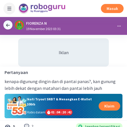
Masuk
FIORENZA N
19 November 2023 03:31
Iklan
Pertanyaan
kenapa digunung dingin dan di pantai panas?, kan gunung
lebih dekat dengan matahari dan pantai lebih jauh
Ikuti Tryout SNBT & Menangkan E-Wallet
100rb
Klaim
Habis dalam
01
:
04
:
20
:
42
2
5
Jawaban terverifikasi