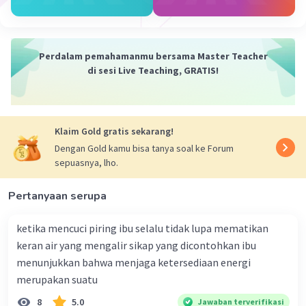
Ketinggian:
Gunung berada pada
ketinggian yang lebih tinggi daripada
pantai. Semakin tinggi suatu tempat,
maka suhu udaranya akan semakin dingin.
Perdalam pemahamanmu bersama Master Teacher
Hal ini dikarenakan atmosfer bumi
di sesi Live Teaching, GRATIS!
semakin tipis dan tidak dapat menahan
panas matahari.
Kelembapan:
Kelembapan udara di
gunung lebih rendah daripada di pantai.
Klaim Gold gratis sekarang!
Kelembapan udara dapat menahan panas,
Dengan Gold kamu bisa tanya soal ke Forum
sepuasnya, lho.
sehingga udara yang lembap akan terasa
lebih hangat.
Pertanyaan serupa
Arus udara:
Arus udara di gunung lebih
kencang daripada di pantai. Arus udara yang
ketika mencuci piring ibu selalu tidak lupa mematikan
kencang dapat membawa panas ke tempat
keran air yang mengalir sikap yang dicontohkan ibu
yang lebih tinggi, sehingga suhu udara di
menunjukkan bahwa menjaga ketersediaan energi
gunung akan lebih dingin.
merupakan suatu
8
5.0
Jawaban terverifikasi