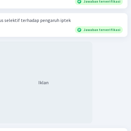
rga Negara:
Jawaban terverifikasi
9 ayat 2: "Negara menjamin kemerdekaan tiap-tiap
 untuk memeluk agamanya masing-masing dan untuk
s selektif terhadap pengaruh iptek
 menurut agamanya dan kepercayannya itu."
8G ayat 2: "Setiap orang berhak bebas dari penyiksaan atau
Jawaban terverifikasi
n yang merendahkan martabat manusia dan berhak
an suaka politik dari negara lain."
7 ayat 2: "Setiap warga negara berhak atas pekerjaan dan
an yang layak bagi kemanusiaan."
H ayat 3 (koreksi): "Setiap orang berhak atas jaminan sosial
ungkinkan pengembangan dirinya secara utuh sebagai
ang bermartabat."
Iklan
ban Warga Negara:
7 ayat 1: "Segala warga negara bersamaan kedudukannya
kum dan pemerintahan dan wajib menjunjung hukum dan
han itu dengan tidak ada kecualinya."
 Ayat 3: "Setiap warga negara berhak dan wajib ikut serta
ya pembelaan negara."
8J ayat 1: "Setiap orang wajib menghormati hak asasi