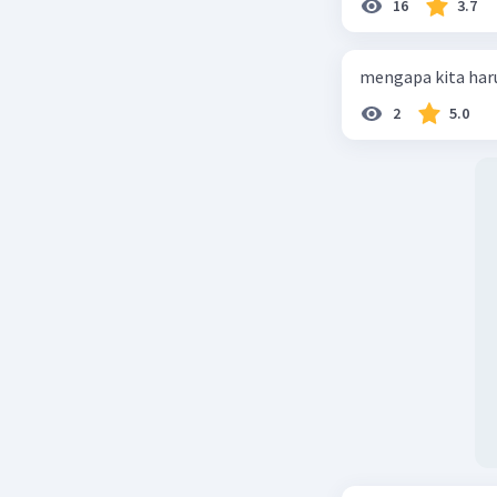
1.
Hak Wa
16
3.7
- Pasal 2
penduduk
mengapa kita haru
beribadat
- Pasal 2
2
5.0
perlakua
mendapatk
- Pasal 2
penghidup
- Pasal 28
yang mem
manusia y
2.
Kewaji
- Pasal 2
dalam hu
pemerinta
- Pasal 27
dalam upa
- Pasal 2