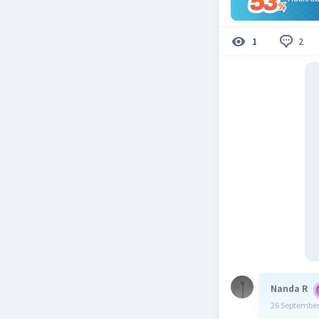
2
1
Nanda R
26 September