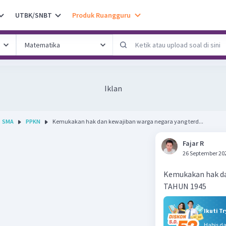
UTBK/SNBT
Produk Ruangguru
Iklan
SMA
PPKN
Kemukakan hak dan kewajiban warga negara yang terd...
Fajar R
26 September 20
Kemukakan hak da
TAHUN 1945
Ikuti T
Habis d