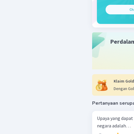
Ch
Beri R
Sahel S
Perdala
29 September
Jawaban 
【Tips】
Dalam me
NRI tahun
Klaim Gold
disampaik
Dengan Gol
rujuk pad
validitas
Pertanyaan serup
【Deskri
Pertama, 
Upaya yang dapat
jawaban a
negara adalah…
hak dan k