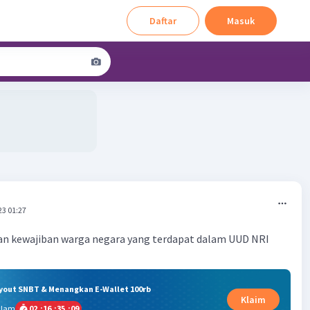
Daftar
Masuk
23 01:27
n kewajiban warga negara yang terdapat dalam UUD NRI
ryout SNBT & Menangkan E-Wallet 100rb
Klaim
alam
02
:
16
:
35
:
09