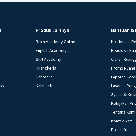
-
Pasal 28
lain.
-
Pasal 30
keamanan
u
Produk Lainnya
Bantuan & 
Brain Academy Online
Kredensial P
Beri R
English Academy
Beasiswa Ru
Skill Academy
Cicilan Ruang
Ruangkerja
Promo Ruang
Schoters
Laporan Kere
ess
Kalananti
Layanan Pen
Syarat & Ket
Kebijakan Pri
Tentang Kami
Kontak Kami
Press Kit