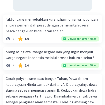
13 Maret 2024 00:47
Jawaban terverifikasi
faktor yang menyebabkan kurangharmonisnya hubungan
Keberadaan platform video yang memungkinkan
Iklan
antara pemerintah pusat dengan pemerintah daerah
masyarakat untuk menonton, mengunggah, dan
pasca pengakuan kedaulatan adalah...
mengunduh video dari berbagai daerah tanpa
batas wilayah memiliki dampak positif terhadap
3
1.0
Jawaban terverifikasi
globalisasi dalam beberapa cara:
Pertukaran Budaya
: Platform video
orang asing atau warga negara lain yang ingin menjadi
memungkinkan individu dari berbagai belahan
warga negara Indonesia melalui proses hukum disebut?
dunia untuk berbagi dan mengakses konten
budaya, seperti musik, film, dan seni. Ini
4
5.0
Jawaban terverifikasi
memfasilitasi pertukaran budaya yang lebih luas
dan memungkinkan masyarakat untuk lebih
Corak polytheisme atau banyak Tuhan/Dewa dalam
memahami dan menghargai keragaman budaya
kepercayaan Hindu tampak dari ….. A. Dipercayainya dewa
di seluruh dunia.
Baruna sebagai penguasa angin B. Kedudukan dewa Indra
Peningkatan Kesadaran Global
: Dengan akses
sebagai penguasa tertinggi C. Disembahnya banyak dewa
yang mudah ke konten dari berbagai negara,
sebagai penguasa alam semesta D. Masing-masing dewa
platform video membantu meningkatkan