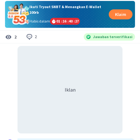
Ikuti Tryout SNBT & Menangkan E-Wallet
100rb
Klaim
Habis dalam
01
:
16
:
40
:
26
2
2
Jawaban terverifikasi
Iklan