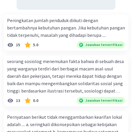
mengatur perilaku dan interaksi dalam kelompok, dan
melibatkan ekspektasi tentang apa yang dianggap
benar atau salah dalam konteks kelompok tersebut.
Peningkatan jumlah penduduk diikuti dengan
bertambahnya kebutuhan pangan. Jika kebutuhan pangan
Keanggotaan: Individu yang terlibat dalam pertemuan
tidak terpenuhi, masalah yang dihadapi berupa ....
harus sepakat atau diterima menjadi anggota kelompok.
Keanggotaan ini bisa bersifat terbuka, di mana individu
15
5.0
Jawaban terverifikasi
dapat bergabung dengan mudah, atau tertutup, di mana
anggota dipilih atau diundang.
seorang sosiolog menemukan fakta bahwa di sebuah desa
Keterikatan Emosional: Untuk menghasilkan kelompok
yang warganya terdiri dari berbagai macam asal-usul
sosial yang kuat, sering kali ada keterikatan emosional
daerah dan pekerjaan, tetapi mereka dapat hidup dengan
antara anggotanya. Ini bisa berupa rasa persahabatan,
baik dan mampu mengembangkan solidaritas sosial yang
kepercayaan, atau ikatan emosional lain yang
tinggi. berdasarkan ilustrasi tersebut, sosiologi dapat
memperkuat hubungan dalam kelompok.
berfungsi sebagai ilmu yang ....
13
0.0
Jawaban terverifikasi
Identitas Kelompok: Anggota kelompok harus memiliki
identitas kelompok yang kuat atau rasa solidaritas. Ini
berarti mereka merasa terhubung dengan kelompok
Pernyataan berikut tidak menggambarkan kearifan lokal
tersebut dan mengidentifikasi diri mereka sebagai
adalah .... a. seringkali dikonsepsikan sebagai kebijakan
bagian darinya.
masyarakat setempat b. kemampuan budaya setempat