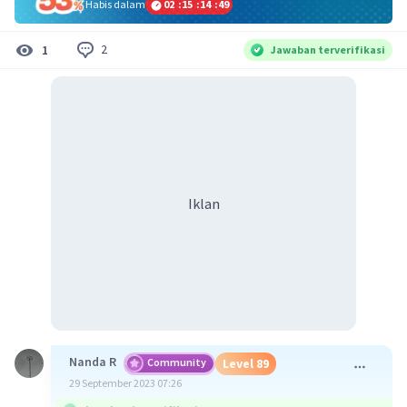
Habis dalam
02
:
15
:
14
:
48
2
1
Jawaban terverifikasi
Iklan
Nanda R
Community
Level 89
29 September 2023 07:26