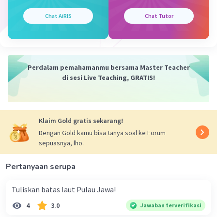
terhadap kelestarian sumber daya alam,
terutama sumber daya alam yang dapat
Chat AiRIS
Chat Tutor
diperbaharui, seperti air dan hutan. Hewan
berperan penting dalam menjaga keseimbangan
ekosistem.
(b)
Faktor lingkungan juga dapat berpengaruh
Perdalam pemahamanmu bersama Master Teacher
terhadap kelestarian sumber daya alam. Faktor
di sesi Live Teaching, GRATIS!
lingkungan yang dapat berpengaruh, antara lain
iklim, cuaca, dan tanah.
(c)
Banyaknya tumbuhan yang ditanam dapat
Klaim Gold gratis sekarang!
berpengaruh terhadap kelestarian sumber daya
alam, terutama sumber daya alam yang dapat
Dengan Gold kamu bisa tanya soal ke Forum
sepuasnya, lho.
diperbaharui, seperti air dan tanah. Tumbuhan
berperan penting dalam menjaga keseimbangan
Pertanyaan serupa
ekosistem.
Tuliskan batas laut Pulau Jawa!
·
0.0
(
0
)
Balas
Beri Rating
4
3.0
Jawaban terverifikasi