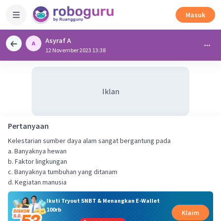
Masuk
Asyraf A
12 November 2023 13:38
Iklan
Pertanyaan
Kelestarian sumber daya alam sangat bergantung pada
a. Banyaknya hewan
b. Faktor lingkungan
c. Banyaknya tumbuhan yang ditanam
d. Kegiatan manusia
Ikuti Tryout SNBT & Menangkan E-Wallet
100rb
Klaim