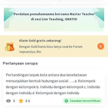
Dapat meningkatkan hubungan
internasional
. Perilaku xenosentrisme
Perdalam pemahamanmu bersama Master Teacher
dapat mendorong seseorang untuk
di sesi Live Teaching, GRATIS!
menjalin hubungan dengan orang-orang
dari luar negeri. Hal ini dapat
meningkatkan hubungan internasional,
sehingga dapat menciptakan perdamaian
Klaim Gold gratis sekarang!
dan kemakmuran dunia.
Dengan Gold kamu bisa tanya soal ke Forum
sepuasnya, lho.
Berikut adalah beberapa contoh kelebihan
perilaku xenosentrisme:
Pertanyaan serupa
Seseorang yang xenosentrisme
Pertandingan sepak bola antara dua kesebelasan
terhadap budaya luar negeri dapat
menunjukkan bentuk hubungan sosial …. a. Kelompok
mempelajari budaya luar negeri, seperti
dengan kelompok b. Individu dengan kelompok c. Individu
bahasa, makanan, dan seni. Hal ini dapat
dengan Individu d. Kelompok dengan individu
membuka wawasan dan pengetahuan
3
2.3
Jawaban terverifikasi
seseorang tentang dunia luar.
Seseorang yang xenosentrisme