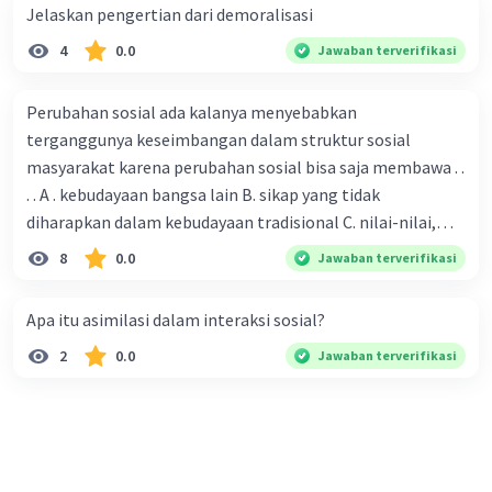
Jelaskan pengertian dari demoralisasi
Namun, perlu diingat bahwa perilaku
4
0.0
Jawaban terverifikasi
xenosentrisme juga memiliki beberapa
kekurangan, seperti:
Perubahan sosial ada kalanya menyebabkan
Dapat menyebabkan keengganan untuk
terganggunya keseimbangan dalam struktur sosial
menerima budaya lokal
. Perilaku
masyarakat karena perubahan sosial bisa saja membawa . .
xenosentrisme yang berlebihan dapat
. . A . kebudayaan bangsa lain B. sikap yang tidak
menyebabkan seseorang menjadi enggan
diharapkan dalam kebudayaan tradisional C. nilai-nilai,
untuk menerima budaya lokal. Hal ini dapat
sikap, dan pola . perilaku yang berbeda D. tidak sesuai
8
0.0
Jawaban terverifikasi
menyebabkan hilangnya identitas budaya
dengan kebudayaan masyarakat setempat
lokal.
Dapat menyebabkan sikap diskriminatif
Apa itu asimilasi dalam interaksi sosial?
terhadap budaya lokal
. Perilaku
2
0.0
Jawaban terverifikasi
xenosentrisme yang berlebihan dapat
menyebabkan seseorang menjadi bersikap
diskriminatif terhadap budaya lokal. Hal ini
dapat menyebabkan konflik sosial.
Dapat menyebabkan ketergantungan