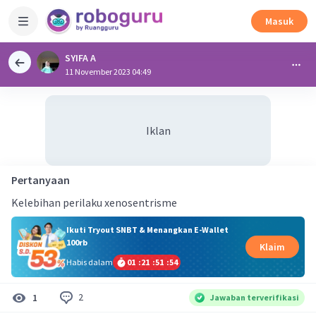
Masuk
SYIFA A
11 November 2023 04:49
Iklan
Pertanyaan
Kelebihan perilaku xenosentrisme
Ikuti Tryout SNBT & Menangkan E-Wallet
100rb
Klaim
Habis dalam
01
:
21
:
51
:
53
2
1
Jawaban terverifikasi