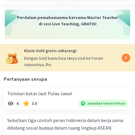
·
0.0
(
0
)
Balas
Beri Rating
Perdalam pemahamanmu bersama Master Teacher
di sesi Live Teaching, GRATIS!
Klaim Gold gratis sekarang!
Dengan Gold kamu bisa tanya soal ke Forum
sepuasnya, lho.
Pertanyaan serupa
Tuliskan batas laut Pulau Jawa!
4
3.0
Jawaban terverifikasi
Sebutkan tiga contoh peran Indonesia dalam kerja sama
dibidang sosial budaya dalam ruang lingkup ASEAN