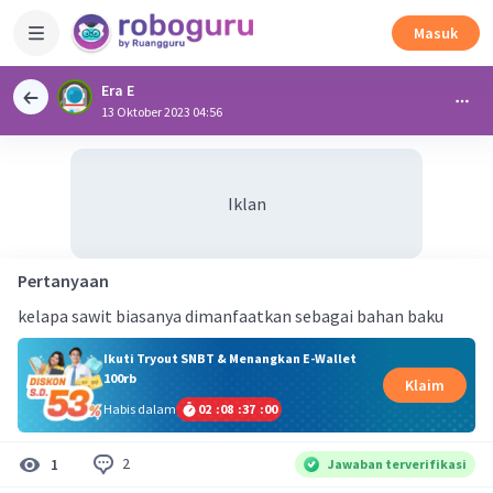
Masuk
Era E
13 Oktober 2023 04:56
Iklan
Pertanyaan
kelapa sawit biasanya dimanfaatkan sebagai bahan baku
Ikuti Tryout SNBT & Menangkan E-Wallet
100rb
Klaim
Habis dalam
02
:
08
:
36
:
59
2
1
Jawaban terverifikasi