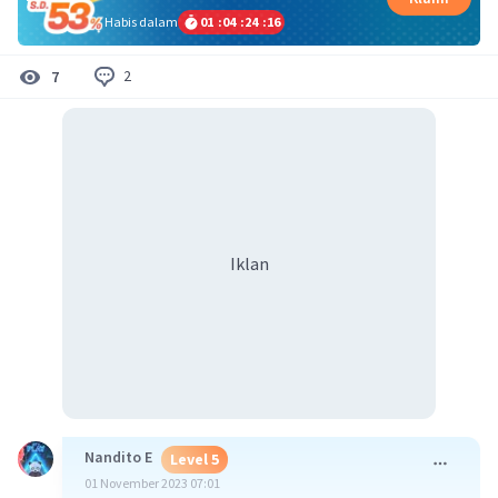
Habis dalam
01
:
04
:
24
:
16
2
7
Iklan
Nandito E
Level 5
01 November 2023 07:01