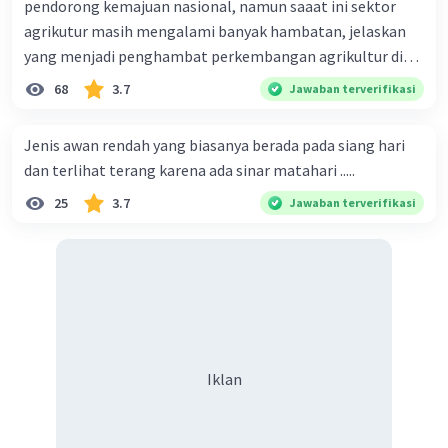
pendorong kemajuan nasional, namun saaat ini sektor
sebesar 80 persen.
agrikutur masih mengalami banyak hambatan, jelaskan
2. Mengingat perlunya pendidikan karakter dalam
yang menjadi penghambat perkembangan agrikultur di
pengalaman hidup sehari-hari.
indonesia
68
3.7
Jawaban terverifikasi
·
5.0
(
1
)
Balas
Beri Rating
Jenis awan rendah yang biasanya berada pada siang hari
dan terlihat terang karena ada sinar matahari .....
Kazi S
Level 7
28 Februari 2024 07:05
25
3.7
Jawaban terverifikasi
Fakta:
- "DAN di-bully teman-teman sekelasnya hanya
Iklan
karena tidak mau memberi uang Rp 2.000."
- "Peristiwanya terjadi di lingkungan sekolah,
saat pelajaran Agama."
- "Sekolah baru bereaksi ketika peristiwanya
Iklan
diunggah di Youtube dan jadi pembicaraan
publik."
- "Seriusnya masalah terletak pada perundungan