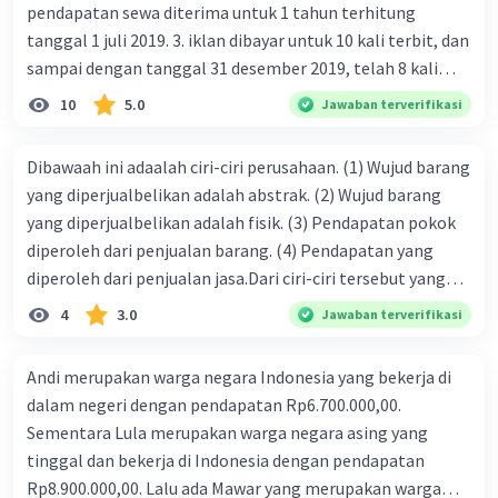
pendapatan sewa diterima untuk 1 tahun terhitung
tanggal 1 juli 2019. 3. iklan dibayar untuk 10 kali terbit, dan
sampai dengan tanggal 31 desember 2019, telah 8 kali
terbit. 4. gaji terutang untuk periode berjalan sebesar
10
5.0
Jawaban terverifikasi
Rp800.000,00 dari data di atas, pencatatan jurnal pembalik
yang benar adalah ....
Dibawaah ini adaalah ciri-ciri perusahaan. (1) Wujud barang
yang diperjualbelikan adalah abstrak. (2) Wujud barang
yang diperjualbelikan adalah fisik. (3) Pendapatan pokok
diperoleh dari penjualan barang. (4) Pendapatan yang
diperoleh dari penjualan jasa.Dari ciri-ciri tersebut yang
merupakan ciri dari perusahaan dagang ditunjukan pada
4
3.0
Jawaban terverifikasi
nomor…. a. 1 dan 3 b. 3 dan 4 c. 2 dan 3 d. 1 dan 2 e. 2 dan 4
Andi merupakan warga negara Indonesia yang bekerja di
dalam negeri dengan pendapatan Rp6.700.000,00.
Sementara Lula merupakan warga negara asing yang
tinggal dan bekerja di Indonesia dengan pendapatan
Rp8.900.000,00. Lalu ada Mawar yang merupakan warga