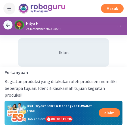
Masuk
Hilya H
24 Desember 2023 04:29
Iklan
Pertanyaan
Kegiatan produksi yang dilakukan oleh produsen memiliki
beberapa tujuan. Identifikasikanlah tujuan kegiatan
produksi!
Ikuti Tryout SNBT & Menangkan E-Wallet
100rb
Klaim
Habis dalam
00
:
08
:
41
:
36