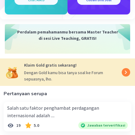
·
0.0
(
0
)
Balas
Beri Rating
Perdalam pemahamanmu bersama Master Teacher
di sesi Live Teaching, GRATIS!
Klaim Gold gratis sekarang!
Dengan Gold kamu bisa tanya soal ke Forum
sepuasnya, lho.
Pertanyaan serupa
Salah satu faktor penghambat perdagangan
internasional adalah ....
19
5.0
Jawaban terverifikasi