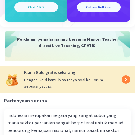
penambangan dan potensi terjadinya
Chat AiRIS
Cobain Drill Soal
pencemaran lingkungan.
Hidrologi dan Drainase:
Pengaruh
pertambangan terhadap aliran air dapat
menyebabkan pencemaran air tanah dan
Perdalam pemahamanmu bersama Master Teacher
sungai.
di sesi Live Teaching, GRATIS!
Biodiversitas dan Ekosistem:
Dampak
pertambangan terhadap flora dan fauna
dapat mengganggu keseimbangan
ekosistem.
Klaim Gold gratis sekarang!
Polusi Udara dan Tanah:
Pencemaran
Dengan Gold kamu bisa tanya soal ke Forum
udara dan tanah oleh limbah
sepuasnya, lho.
pertambangan dapat membahayakan
kesehatan manusia dan lingkungan.
Pertanyaan serupa
indonesia merupakan negara yang sangat subur yang
Aspek sosial-ekonomi
mana sektor pertanian sangat berpotensi untuk menjadi
pendorong kemajuan nasional, namun saaat ini sektor
Kegiatan ekonomi:
Kegiatan