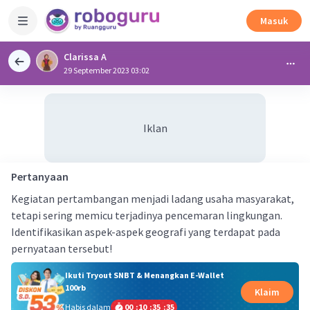
Masuk
Clarissa A
29 September 2023 03:02
Iklan
Pertanyaan
Kegiatan pertambangan menjadi ladang usaha masyarakat,
tetapi sering memicu terjadinya pencemaran lingkungan.
Identifikasikan aspek-aspek geografi yang terdapat pada
pernyataan tersebut!
Ikuti Tryout SNBT & Menangkan E-Wallet
100rb
Klaim
Habis dalam
00
:
10
:
35
:
34