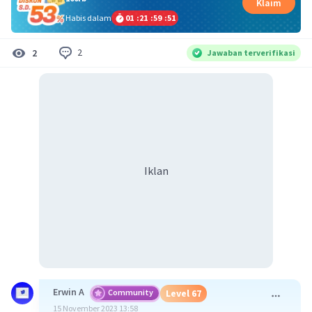
Klaim
Habis dalam
01
:
21
:
59
:
50
2
2
Jawaban terverifikasi
Iklan
Erwin A
Community
Level 67
15 November 2023 13:58