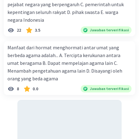
pejabat negara yang berpengaruh C. pemerintah untuk
manusia.
kepentingan seluruh rakyat D. pihak swasta E. warga
Berikut adalah beberapa contoh penerapan
kedaulatan rakyat dan kedaulatan hukum di
negara Indonesia
Indonesia:
22
3.5
Jawaban terverifikasi
Pemilihan umum
. Pemilihan umum
Manfaat dari hormat menghormati antar umat yang
merupakan salah satu bentuk penerapan
berbeda agama adalah... A. Tercipta kerukunan antara
kedaulatan rakyat. Dalam pemilihan
umat beragama B. Dapat mempelajan agama lain C.
umum, rakyat memiliki hak untuk memilih
dan dipilih.
Menambah pengetahuan agama lain D. Disayangi oleh
Pembentukan undang-undang
. Undang-
orang yang beda agama
undang merupakan aturan yang mengikat
8
0.0
Jawaban terverifikasi
seluruh warga negara. Undang-undang
dibentuk oleh Dewan Perwakilan Rakyat
(DPR) dengan persetujuan Presiden.
Peradilan
. Peradilan merupakan lembaga
yang bertugas untuk menegakkan hukum.
Peradilan harus bebas dan tidak memihak.