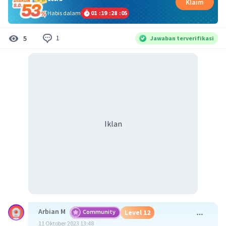
Klaim
Habis dalam
01
:
19
:
28
:
05
1
5
Jawaban terverifikasi
Iklan
Arbian M
Community
Level 12
11 Oktober 2023 13:48