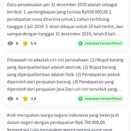
Data penyesuaian per 31 desember 2019 adalah sebagai
berikut: 1. perlengkapan yang tersisa Rp500.000,00 2.
pendapatan sewa diterima untuk 1 tahun terhitung
tanggal 1 juli 2019. 3. iklan dibayar untuk 10 kali terbit, dan
sampai dengan tanggal 31 desember 2019, telah 8 kali
terbit. 4. gaji terutang untuk periode berjalan sebesar
8
5.0
Jawaban terverifikasi
Rp800.000,00 dari data di atas, pencatatan jurnal pembalik
yang benar adalah ....
Dibawaah ini adaalah ciri-ciri perusahaan. (1) Wujud barang
yang diperjualbelikan adalah abstrak. (2) Wujud barang
yang diperjualbelikan adalah fisik. (3) Pendapatan pokok
diperoleh dari penjualan barang. (4) Pendapatan yang
diperoleh dari penjualan jasa.Dari ciri-ciri tersebut yang
merupakan ciri dari perusahaan dagang ditunjukan pada
4
3.0
Jawaban terverifikasi
nomor…. a. 1 dan 3 b. 3 dan 4 c. 2 dan 3 d. 1 dan 2 e. 2 dan 4
Andi merupakan warga negara Indonesia yang bekerja di
dalam negeri dengan pendapatan Rp6.700.000,00.
Sementara Lula merupakan warga negara asing yang