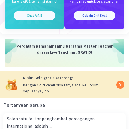
bareng AiRIS, teman pintarmu!
kamu mau untuk persiapan ujian
Iklan
Chat AiRIS
Cobain Drill Soal
Perdalam pemahamanmu bersama Master Teacher
di sesi Live Teaching, GRATIS!
Klaim Gold gratis sekarang!
Dengan Gold kamu bisa tanya soal ke Forum
sepuasnya, lho.
Pertanyaan serupa
Salah satu faktor penghambat perdagangan
internasional adalah ....