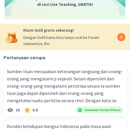
minoritas kulit putih atas mayoritas kulit hitam,
di sesi Live Teaching, GRATIS!
dan kebijakan apartheid menjadi salah satu hasil
dari penindasan dan segregasi yang sistematis
terhadap penduduk asli Afrika Selatan.
Klaim Gold gratis sekarang!
Dengan Gold kamu bisa tanya soal ke Forum
sepuasnya, lho.
Pertanyaan serupa
·
0.0
(
0
)
Balas
Beri Rating
Sumber lisan merupakan keterangan langsung dari orang-
orang yang mengalami p sejarah. Selain diperoleh dari
Nanda R
Community
Level 89
orang-orang yang mengalami persitiwa secara la sumber
07 April 2024 02:56
lisan juga dapat diperoleh dari orang-orang yang
Jawaban terverifikasi
mengetahui suatu peristiw secara rinci. Dengan kata lain
sumber sejarah lisan dapat digunakan untuk sumba dan
10
0.0
Jawaban terverifikasi
jawabannya adalah C.
Iklan
sekunder. Bagaimana cara mendapatkan sumber sejarah
secara lisan denga tepat? Sumber sejarah merupakan
Kondisi kehidupan bangsa Indonesia pada masa awal
Penyebab kebijakan ini adalah pendudukan
segala sesuatu yang mengandung informasi tenta