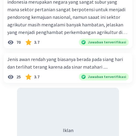
antara konservasi lingkungan dan kebutuhan manusia.
indonesia merupakan negara yang sangat subur yang
mana sektor pertanian sangat berpotensi untuk menjadi
·
0.0
(
0
)
Balas
Beri Rating
pendorong kemajuan nasional, namun saaat ini sektor
agrikutur masih mengalami banyak hambatan, jelaskan
yang menjadi penghambat perkembangan agrikultur di
indonesia
70
3.7
Jawaban terverifikasi
Jenis awan rendah yang biasanya berada pada siang hari
dan terlihat terang karena ada sinar matahari .....
25
3.7
Jawaban terverifikasi
Iklan