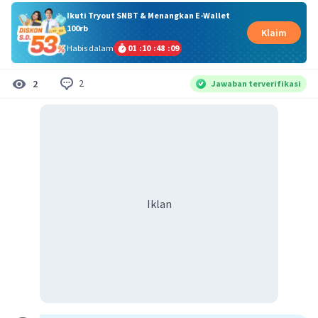
Ikuti Tryout SNBT & Menangkan E-Wallet
100rb
Klaim
Habis dalam
01
:
10
:
48
:
09
2
2
Jawaban terverifikasi
Iklan