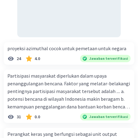
proyeksi azimuthal cocok untuk pemetaan untuk negara
24
4.0
Jawaban terverifikasi
Partisipasi masyarakat diperlukan dalam upaya
penanggulangan bencana. Faktor yang melatar-belakangi
pentingnya partisipasi masyarakat tersebut adalah .... a.
potensi bencana di wilayah Indonesia makin beragam b.
kemampuan penggalangan dana bantuan korban bencana
makin tinggi c. pemahaman pendidikan kebencanaan
31
0.0
Jawaban terverifikasi
kepada masyarakat masih rendah d. masyarakat
merupakan pihak yang langsung berhadapan dengan
Perangkat keras yang berfungsi sebagai unit output
bencana e. kepercayaan pemerintah bahwa masyarakat