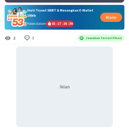
Ikuti Tryout SNBT & Menangkan E-Wallet
100rb
Klaim
Habis dalam
01
:
17
:
26
:
39
2
2
Jawaban terverifikasi
Iklan