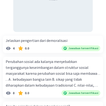
Jelaskan pengertian dari demoralisasi
4
0.0
Jawaban terverifikasi
Perubahan sosial ada kalanya menyebabkan
terganggunya keseimbangan dalam struktur sosial
masyarakat karena perubahan sosial bisa saja membawa . .
. . A . kebudayaan bangsa lain B. sikap yang tidak
diharapkan dalam kebudayaan tradisional C. nilai-nilai,
sikap, dan pola . perilaku yang berbeda D. tidak sesuai
8
0.0
Jawaban terverifikasi
dengan kebudayaan masyarakat setempat