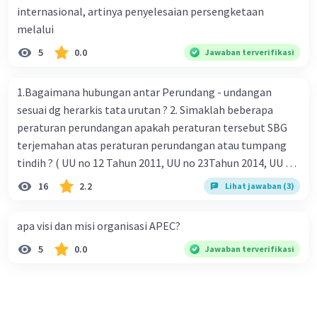
internasional, artinya penyelesaian persengketaan
melalui
5
0.0
Jawaban terverifikasi
1.Bagaimana hubungan antar Perundang - undangan
sesuai dg herarkis tata urutan ? 2. Simaklah beberapa
peraturan perundangan apakah peraturan tersebut SBG
terjemahan atas peraturan perundangan atau tumpang
tindih ? ( UU no 12 Tahun 2011, UU no 23Tahun 2014, UU No
25 Tahun 2004 ) 3 . Tuliskan peraturan perundangan yg di
16
2.2
Lihat jawaban (3)
undangkan atas perintah TAP MPR NO I / MPR/ 2003
4.sebutkan produk UU atas perintah UUD NRI Tahun 1945 (
apa visi dan misi organisasi APEC?
pasal18, pasal 22, pasal 23, Pasal 26 , Pasal 27,pasal ,pasal
5
0.0
Jawaban terverifikasi
28, pasal 29, pasal 30 ,pasal 31 dan pasal 33 )