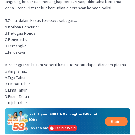
langsung keluar dan menangkap pencuri yang diketahui bernama
Zenal. Pencuri tersebut kemudian diserahkan kepada polisi.
5.Zenal dalam kasus tersebut sebagai....
A.Korban Pencurian
B.Petugas Ronda
C.Penyelidik
D.Tersangka
E.Terdakwa
6.Pelanggaran hukum seperti kasus tersebut dapat diancam pidana
paling lama....
A.Tiga Tahun
B.Empat Tahun
C.Lima Tahun
D.Enam Tahun
E.Tujuh Tahun
Ikuti Tryout SNBT & Menangkan E-Wallet
100rb
Klaim
Habis dalam
02
:
09
:
15
:
59