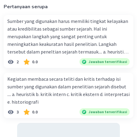
dasar analisis mereka tentang pemikiran politik
Pertanyaan serupa
Indonesia pada periode 1945-1965. Melalui
penggunaan sumber-sumber sejarah seperti
Sumber yang digunakan harus memiliki tingkat kelayakan
dokumen-dokumen politik, surat kabar, dan
atau kredibilitas sebagai sumber sejarah. Hal ini
catatan-catatan historis, mereka membangun
merupakan langkah yang sangat penting untuk
narasi tentang perkembangan pemikiran politik
meningkatkan keakuratan hasil penelitian. Langkah
di Indonesia selama periode tersebut. Perpaduan
tersebut dalam peneltian sejarah termasuk.... a. heuristik
ini memungkinkan mereka untuk memberikan
b. kritik ekstern c. historiografi d. kritik intern e.
2
0.0
Jawaban terverifikasi
analisis yang lebih mendalam dan kontekstual
interpretasi
tentang dinamika politik Indonesia pada masa
Kegiatan membaca secara teliti dan kritis terhadap isi
itu.
sumber yang digunakan dalam penelitian sejarah disebut
.... a. heuristik b. kritik intern c. kritik ekstern d. interpretasi
·
0.0
(
0
)
Balas
Beri Rating
e. historiografi
3
0.0
Jawaban terverifikasi