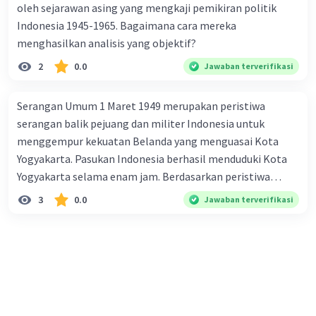
oleh sejarawan asing yang mengkaji pemikiran politik
Indonesia 1945-1965. Bagaimana cara mereka
menghasilkan analisis yang objektif?
2
0.0
Jawaban terverifikasi
Serangan Umum 1 Maret 1949 merupakan peristiwa
serangan balik pejuang dan militer Indonesia untuk
menggempur kekuatan Belanda yang menguasai Kota
Yogyakarta. Pasukan Indonesia berhasil menduduki Kota
Yogyakarta selama enam jam. Berdasarkan peristiwa
tersebut dapat dikatakan bahwa sejarah sebagai peristiwa
3
0.0
Jawaban terverifikasi
adalah... A. ditulis ke dalam satu tulisan sehingga dapat
dipahami B. diambil dari sumber tertulis, baik buku, arsip,
maupun dokumen C. ditulis oleh sejarawan berdasarkan
imajinasi, intuisi, dan emosinya D. benar-benar terjadi
pada masa lampau sesuai dengan kebenaran dan fakta
yang ada E. memen uhi syarat-syarat keilmuan, antara lain