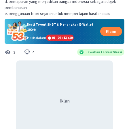
d. pemaparan yang menjadikan bangsa indonesia sebagai subjek
pembahasan
e. penggunaan teori sejarah untuk mempertajam hasil analisis
Ikuti Tryout SNBT & Menangkan E-Wallet
100rb
Klaim
Habis dalam
01
:
02
:
13
:
09
2
3
Jawaban terverifikasi
Iklan