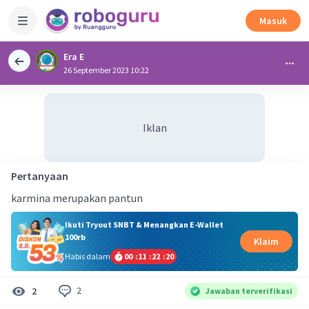
Masuk
Era E
26 September 2023 10:22
Iklan
Pertanyaan
karmina merupakan pantun
Ikuti Tryout SNBT & Menangkan E-Wallet
100rb
Klaim
Habis dalam
00
:
11
:
22
:
20
2
2
Jawaban terverifikasi