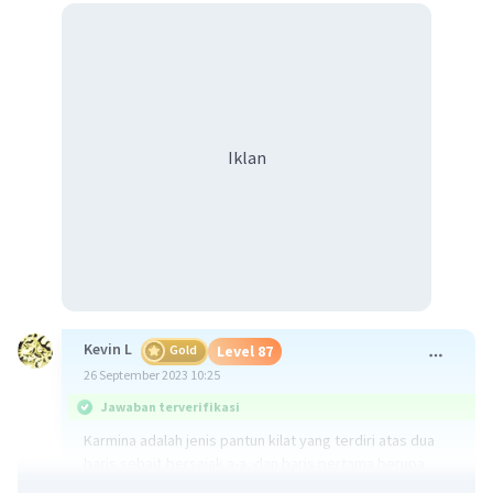
Iklan
Kevin L
Gold
Level 87
26 September 2023 10:25
Jawaban terverifikasi
Karmina adalah jenis pantun kilat yang terdiri atas dua
baris sebait,bersajak a-a, dan baris pertama berupa
sampiran, sedangkan baris kedua berupa isi.