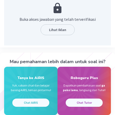
·
0.0
(
0
)
Balas
Beri Rating
Buka akses jawaban yang telah terverifikasi
Nanda R
Community
Level 89
Lihat Iklan
26 September 2023 10:33
Jawaban terverifikasi
karmina atau pantun kilat adalah pantun yang
Iklan
terdiri dari dua baris. Karmina adalah versi
Mau pemahaman lebih dalam untuk soal ini?
pendek dari pantun.
·
0.0
(
0
)
Balas
Beri Rating
Tanya ke AiRIS
Roboguru Plus
Yuk, cobain chat dan belajar
Dapatkan pembahasan soal
ga
bareng AiRIS, teman pintarmu!
pake lama
, langsung dari Tutor!
Chat AiRIS
Chat Tutor