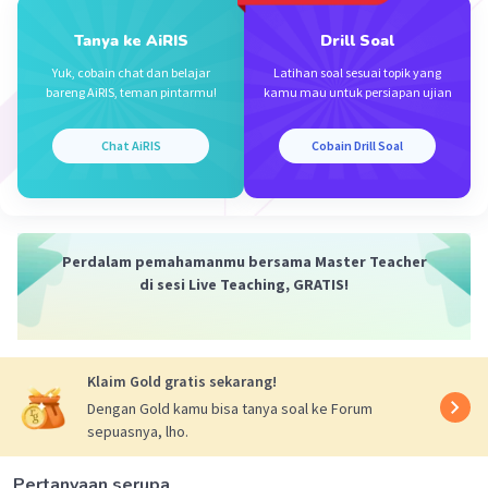
Tanya ke AiRIS
Drill Soal
Yuk, cobain chat dan belajar
Latihan soal sesuai topik yang
bareng AiRIS, teman pintarmu!
kamu mau untuk persiapan ujian
Chat AiRIS
Cobain Drill Soal
Perdalam pemahamanmu bersama Master Teacher
di sesi Live Teaching, GRATIS!
Klaim Gold gratis sekarang!
Dengan Gold kamu bisa tanya soal ke Forum
sepuasnya, lho.
Pertanyaan serupa