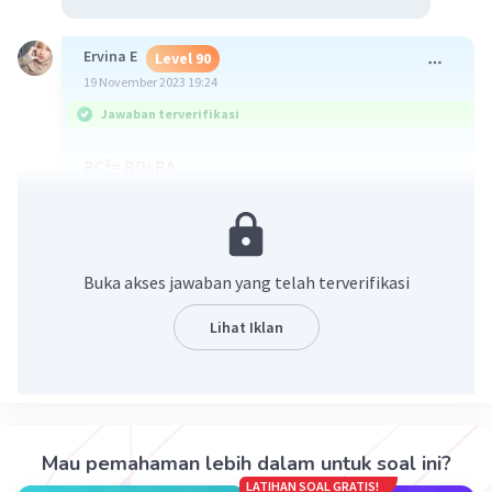
Ervina E
Level 90
19 November 2023 19:24
Jawaban terverifikasi
BC²= BD×BA
BC²= 12×16
BC= √192 cm
·
0.0
(
0
)
Balas
Beri Rating
Buka akses jawaban yang telah terverifikasi
Lihat Iklan
Iklan
Mau pemahaman lebih dalam untuk soal ini?
LATIHAN SOAL GRATIS!