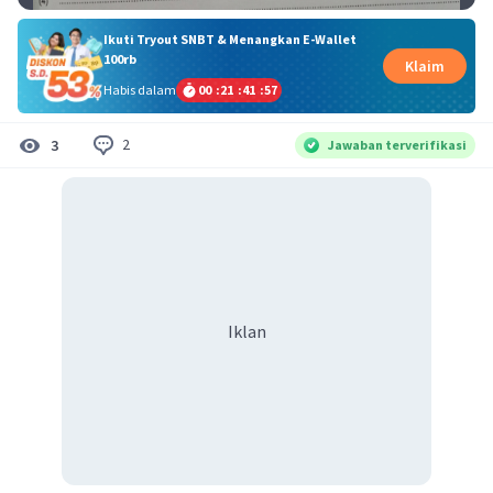
Ikuti Tryout SNBT & Menangkan E-Wallet
100rb
Klaim
Habis dalam
00
:
21
:
41
:
57
2
3
Jawaban terverifikasi
Iklan