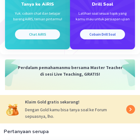
Jika batang cangkokan sudah berakar
Tanya ke AiRIS
Drill Soal
kemudian potong cangkokan. Tanam hasil
Yuk, cobain chat dan belajar
Latihan soal sesuai topik yang
cangkokan pada tanah yang subur dan
bareng AiRIS, teman pintarmu!
kamu mau untuk persiapan ujian
cukup mendapat cahaya matahari.
Chat AiRIS
Cobain Drill Soal
·
5.0
(
1
)
Balas
Beri Rating
NANIA K
Level 46
Perdalam pemahamanmu bersama Master Teacher
di sesi Live Teaching, GRATIS!
08 Oktober 2023 12:19
Jawaban terverifikasi
1. Pilih batang dengandengan diameter 2.5 cm
Iklan
Klaim Gold gratis sekarang!
2. Kupas bagian kulit batang secara melingkar
Dengan Gold kamu bisa tanya soal ke Forum
hingga bagian kambium hilang
sepuasnya, lho.
3. Bersihkan kambium dari batang yang sudah
tidak memiliki kulit. Cuci hingga tidak terdapat
Pertanyaan serupa
licin.