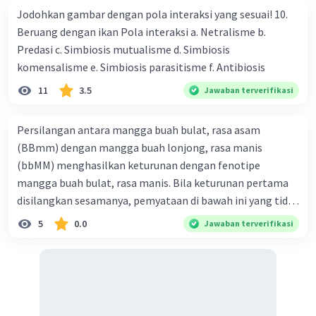
4. Tutup bagian yang sudah diikuliti
Jodohkan gambar dengan pola interaksi yang sesuai! 10.
menggunakan tanah yang gembur.
Beruang dengan ikan Pola interaksi a. Netralisme b.
5. Tutup dengan plastik yang sudah dibuatkan
Predasi c. Simbiosis mutualisme d. Simbiosis
lubang pori dan ikat kedua ujungnya.
komensalisme e. Simbiosis parasitisme f. Antibiosis
6. Siram bagian yang dicangkok setiap hari
11
3.5
Jawaban terverifikasi
7. Tunggu beberapa minggu, potong bagian
batang yang tertutup tanah kemudian tanam di
tanah yang subur.
Persilangan antara mangga buah bulat, rasa asam
(BBmm) dengan mangga buah lonjong, rasa manis
·
0.0
(
0
)
Balas
Beri Rating
(bbMM) menghasilkan keturunan dengan fenotipe
mangga buah bulat, rasa manis. Bila keturunan pertama
disilangkan sesamanya, pemyataan di bawah ini yang tidak
benar mengenai keturunan yang dihasilkan dari
5
0.0
Jawaban terverifikasi
persilangan terse but adalah ... A. dihasilkan sembilan
mangga buah bulat, rasa mants B. dihasilkan tiga mangga
buah lonjong, rasa asam C. dihasi lkan tiga mangga buah
bulat, rasa manis D. dihasi lkan tiga mangga buah bulat,
rasa asam