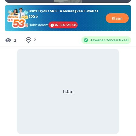
Ikuti Tryout SNBT & Menangkan E-Wallet
100rb
Klaim
Habis dalam
02
:
14
:
23
:
35
2
2
Jawaban terverifikasi
Iklan