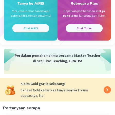
Itu apa Upaya Kita Supaya Memperbaiki ekosistem Buat
Tanya ke AiRIS
Roboguru Plus
Memperbaiki Habitat Hewan Langka , nah itu ada Jumlah
Yuk, cobain chat dan belajar
Dapatkan pembahasan soal
ga
Ekor hewan langka yang masih ada
bareng AiRIS, teman pintarmu!
pake lama
, langsung dari Tutor!
Iklan
·
0.0
(
0
)
Balas
Beri Rating
Chat AiRIS
Chat Tutor
Perdalam pemahamanmu bersama Master Teacher
di sesi Live Teaching, GRATIS!
Klaim Gold gratis sekarang!
Dengan Gold kamu bisa tanya soal ke Forum
sepuasnya, lho.
Pertanyaan serupa