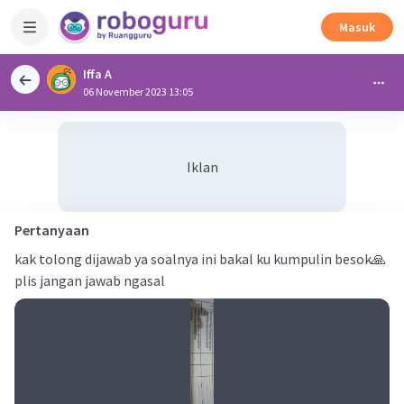
Masuk
Iffa A
06 November 2023 13:05
Iklan
Pertanyaan
kak tolong dijawab ya soalnya ini bakal ku kumpulin besok🙏
plis jangan jawab ngasal