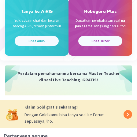
8. Allah swt. Menyuruh hambanya untuk beribadah
Tanya ke AiRIS
Roboguru Plus
Iklan
Yuk, cobain chat dan belajar
Dapatkan pembahasan soal
ga
·
5.0
(
1
)
Balas
Beri Rating
bareng AiRIS, teman pintarmu!
pake lama
, langsung dari Tutor!
Chat AiRIS
Chat Tutor
Perdalam pemahamanmu bersama Master Teacher
di sesi Live Teaching, GRATIS!
Klaim Gold gratis sekarang!
Dengan Gold kamu bisa tanya soal ke Forum
sepuasnya, lho.
Pertanyaan serupa