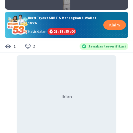
Ikuti Tryout SNBT & Menangkan E-Wallet
100rb
Klaim
Habis dalam
02
:
18
:
54
:
59
2
1
Jawaban terverifikasi
Iklan