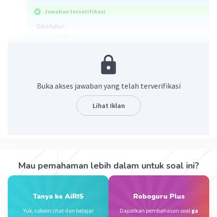
Jawaban terverifikasi
Diketahui :
Luas = 165m²
lebar= 11m
ditanya:
keliling persegi panjang?
Buka akses jawaban yang telah terverifikasi
Jawab:
Lihat Iklan
Panjang = Luas : Lebar
Panjang = 165 : 11
Panjang = 15m
Keliling = 2(p+l)
Keliling = 2(15+11)
Mau pemahaman lebih dalam untuk soal ini?
Keliling = 2(26)
Keliling = 52m
Tanya ke AiRIS
Roboguru Plus
jadi keliling persegi panjang adalah 52m
Yuk, cobain chat dan belajar
Dapatkan pembahasan soal
ga