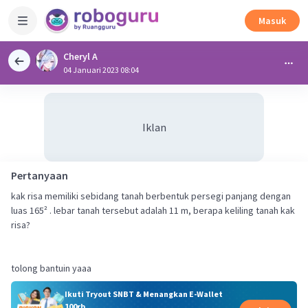
Masuk
Cheryl A
04 Januari 2023 08:04
Iklan
Pertanyaan
kak risa memiliki sebidang tanah berbentuk persegi panjang dengan
luas 165² . lebar tanah tersebut adalah 11 m, berapa keliling tanah kak
risa?
tolong bantuin yaaa
Ikuti Tryout SNBT & Menangkan E-Wallet
100rb