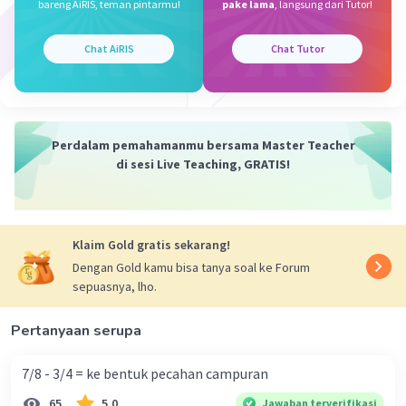
bareng AiRIS, teman pintarmu!
pake lama
, langsung dari Tutor!
·
0.0
(
0
)
Balas
Beri Rating
Chat AiRIS
Chat Tutor
Raditya A
Level 14
04 Januari 2023 11:14
Perdalam pemahamanmu bersama Master Teacher
Dhe be h
di sesi Live Teaching, GRATIS!
Iklan
·
0.0
(
0
)
Balas
Beri Rating
Klaim Gold gratis sekarang!
Dengan Gold kamu bisa tanya soal ke Forum
sepuasnya, lho.
Pertanyaan serupa
7/8 - 3/4 = ke bentuk pecahan campuran
65
5.0
Jawaban terverifikasi