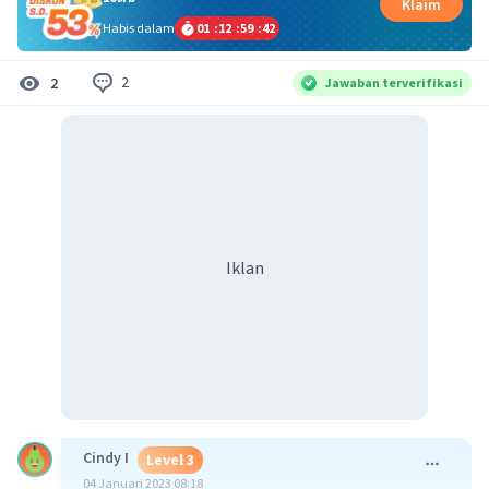
Klaim
Habis dalam
01
:
12
:
59
:
42
2
2
Jawaban terverifikasi
Iklan
Cindy I
Level 3
04 Januari 2023 08:18