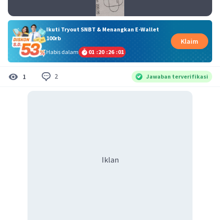
Ikuti Tryout SNBT & Menangkan E-Wallet
100rb
Klaim
Habis dalam
01
:
20
:
26
:
00
2
1
Jawaban terverifikasi
Iklan