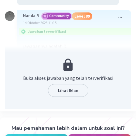
Nanda R
Community
Level 89
14 Oktober 2023 11:15
Jawaban terverifikasi
jawabannya adalah D.
Buka akses jawaban yang telah terverifikasi
Lihat Iklan
·
4.0
(
1
)
Balas
Beri Rating
Mau pemahaman lebih dalam untuk soal ini?
Kiano K
Level 68