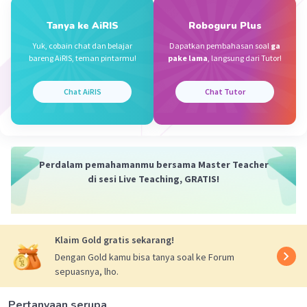
19 Oktober 2023 23:40
Tanya ke AiRIS
Roboguru Plus
Jawabannya D
Yuk, cobain chat dan belajar
Dapatkan pembahasan soal
ga
Iklan
bareng AiRIS, teman pintarmu!
pake lama
, langsung dari Tutor!
·
0.0
(
0
)
Balas
Beri Rating
Chat AiRIS
Chat Tutor
Perdalam pemahamanmu bersama Master Teacher
di sesi Live Teaching, GRATIS!
Klaim Gold gratis sekarang!
Dengan Gold kamu bisa tanya soal ke Forum
sepuasnya, lho.
Pertanyaan serupa