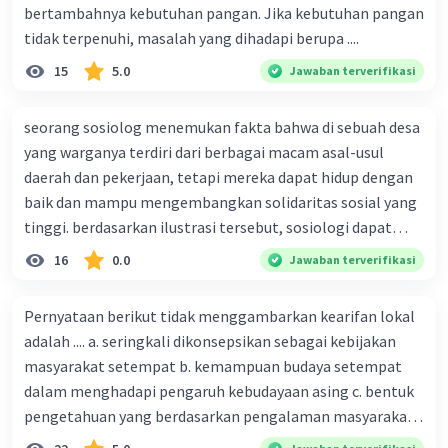
bertambahnya kebutuhan pangan. Jika kebutuhan pangan
masyarakat dalam pembangunan
. Kajian
tidak terpenuhi, masalah yang dihadapi berupa ....
ini dapat dilakukan dengan menganalisis
data partisipasi masyarakat dalam
15
5.0
Jawaban terverifikasi
pembangunan.
seorang sosiolog menemukan fakta bahwa di sebuah desa
Di Indonesia, kajian sosiologi pembangunan
yang warganya terdiri dari berbagai macam asal-usul
telah dilakukan oleh berbagai lembaga
daerah dan pekerjaan, tetapi mereka dapat hidup dengan
penelitian, seperti Lembaga Ilmu Pengetahuan
baik dan mampu mengembangkan solidaritas sosial yang
Indonesia (LIPI), Universitas Indonesia, dan
tinggi. berdasarkan ilustrasi tersebut, sosiologi dapat
Universitas Gadjah Mada. Kajian-kajian tersebut
berfungsi sebagai ilmu yang ....
telah memberikan kontribusi yang signifikan
16
0.0
Jawaban terverifikasi
bagi pembangunan sosial, ekonomi, dan budaya
di Indonesia.
Pernyataan berikut tidak menggambarkan kearifan lokal
adalah .... a. seringkali dikonsepsikan sebagai kebijakan
masyarakat setempat b. kemampuan budaya setempat
·
0.0
(
0
)
Balas
Beri Rating
dalam menghadapi pengaruh kebudayaan asing c. bentuk
pengetahuan yang berdasarkan pengalaman masyarakat
Nanda R
turun temurun antargenerasi d. Kebijakan manusia yang
Community
Level 89