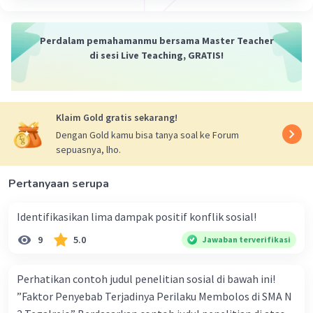
memberikan berbagai manfaat, antara lain:
Perdalam pemahamanmu bersama Master Teacher
Membantu dalam memahami proses
di sesi Live Teaching, GRATIS!
pembangunan
. Sosiologi pembangunan
dapat memberikan gambaran yang lebih
komprehensif tentang proses
pembangunan, mulai dari faktor-faktor
Klaim Gold gratis sekarang!
yang mempengaruhi hingga dampak yang
Dengan Gold kamu bisa tanya soal ke Forum
ditimbulkan.
sepuasnya, lho.
Membantu dalam merumuskan
kebijakan pembangunan
. Sosiologi
Pertanyaan serupa
pembangunan dapat memberikan
informasi yang berguna bagi pembuat
Identifikasikan lima dampak positif konflik sosial!
kebijakan dalam merumuskan kebijakan
9
5.0
Jawaban terverifikasi
pembangunan yang efektif dan tepat
sasaran.
Membantu dalam meningkatkan
Perhatikan contoh judul penelitian sosial di bawah ini!
partisipasi masyarakat dalam
”Faktor Penyebab Terjadinya Perilaku Membolos di SMA N
pembangunan
. Sosiologi pembangunan