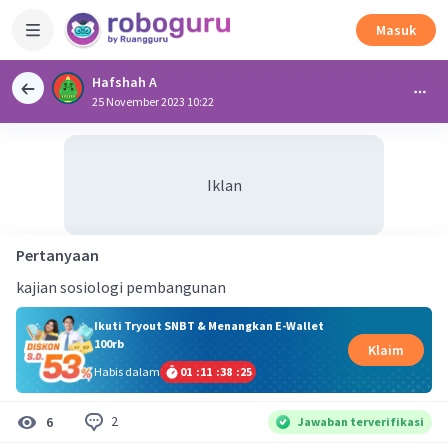
Masuk
Hafshah A
25 November 2023 10:22
Iklan
Pertanyaan
kajian sosiologi pembangunan
Ikuti Tryout SNBT & Menangkan E-Wallet
100rb
Klaim
Habis dalam
01
:
11
:
38
:
25
2
6
Jawaban terverifikasi