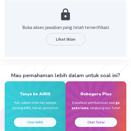
X - 110 = 210
X = 210 + 110
X = 320
Buka akses jawaban yang telah terverifikasi
·
0.0
(
0
)
Balas
Beri Rating
Lihat Iklan
Andreyan A
Level 2
21 November 2023 11:42
Jawaban terverifikasi
x-y=210
Mau pemahaman lebih dalam untuk soal ini?
x-110=210
Iklan
x=210+110
x=320
Tanya ke AiRIS
Roboguru Plus
Jadi x=320
Yuk, cobain chat dan belajar
Dapatkan pembahasan soal
ga
bareng AiRIS, teman pintarmu!
pake lama
, langsung dari Tutor!
·
0.0
(
0
)
Balas
Beri Rating
Chat AiRIS
Chat Tutor