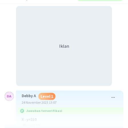
Iklan
Debby A
Level 1
24 November 2023 13:07
Jawaban terverifikasi
X - y=210
Jika y=110