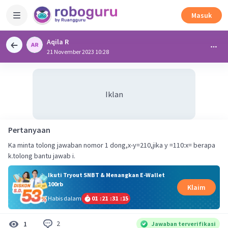
Masuk
Aqila R
21 November 2023 10:28
Iklan
Pertanyaan
Ka minta tolong jawaban nomor 1 dong,x-y=210,jika y =110:x= berapa
k.tolong bantu jawab i.
Ikuti Tryout SNBT & Menangkan E-Wallet
100rb
Klaim
Habis dalam
01
:
21
:
31
:
14
2
1
Jawaban terverifikasi