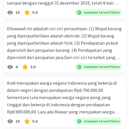
sampai dengan tanggal 31 desember 2019, telah 8 kali
terbit. 4. gaji terutang untuk periode berjalan sebesar
10
5.0
Jawaban terverifikasi
Rp800.000,00 dari data di atas, pencatatan jurnal pembalik
yang benar adalah ....
Dibawaah ini adaalah ciri-ciri perusahaan. (1) Wujud barang
yang diperjualbelikan adalah abstrak. (2) Wujud barang
yang diperjualbelikan adalah fisik. (3) Pendapatan pokok
diperoleh dari penjualan barang. (4) Pendapatan yang
diperoleh dari penjualan jasa.Dari ciri-ciri tersebut yang
merupakan ciri dari perusahaan dagang ditunjukan pada
4
3.0
Jawaban terverifikasi
nomor…. a. 1 dan 3 b. 3 dan 4 c. 2 dan 3 d. 1 dan 2 e. 2 dan 4
Andi merupakan warga negara Indonesia yang bekerja di
dalam negeri dengan pendapatan Rp6.700.000,00.
Sementara Lula merupakan warga negara asing yang
tinggal dan bekerja di Indonesia dengan pendapatan
Rp8.900.000,00. Lalu ada Mawar yang merupakan warga
negara Indonesia yang tinggal dan bekerja di luar negeri
10
5.0
Jawaban terverifikasi
dengan pendapatan Rp11.000.000,00. Hitunglah PNB