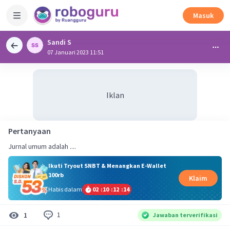
Masuk
Sandi S
07 Januari 2023 11:51
Iklan
Pertanyaan
Jurnal umum adalah ....
Ikuti Tryout SNBT & Menangkan E-Wallet
100rb
Klaim
Habis dalam
02
:
10
:
12
:
14
1
1
Jawaban terverifikasi