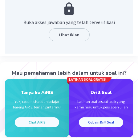
sebagai bukti pencatatan transaksi keuangan
yang terjadi pada perusahaan dalam suatu
periode akuntansi tertentu. Jurnal umum
Buka akses jawaban yang telah terverifikasi
memiliki sisi debit dan kredit, di mana setiap
transaksi harus dicatat pada kedua sisi tersebut.
Lihat Iklan
·
0.0
(
0
)
Balas
Beri Rating
Mau pemahaman lebih dalam untuk soal ini?
LATIHAN SOAL GRATIS!
Tanya ke AiRIS
Drill Soal
Iklan
Yuk, cobain chat dan belajar
Latihan soal sesuai topik yang
bareng AiRIS, teman pintarmu!
kamu mau untuk persiapan ujian
Chat AiRIS
Cobain Drill Soal