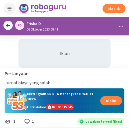
Masuk
Friska D
06 Oktober 2023 08:41
Iklan
Pertanyaan
Jurnal biaya yang salah
Ikuti Tryout SNBT & Menangkan E-Wallet
100rb
Klaim
Habis dalam
02
:
06
:
15
:
45
1
1
Jawaban terverifikasi